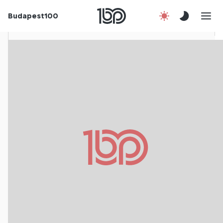
Rólunk
Budapest100
Korábbi évek
Csatlakozz!
Kapcsolat