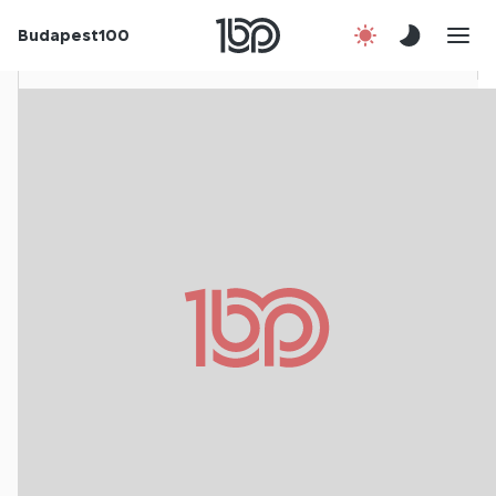
Rólunk
Budapest100
Korábbi évek
Csatlakozz!
Kapcsolat