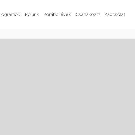
rogramok
Rólunk
Korábbi évek
Csatlakozz!
Kapcsolat
Rólunk
Korábbi évek
Csatlakozz!
Kapcsolat