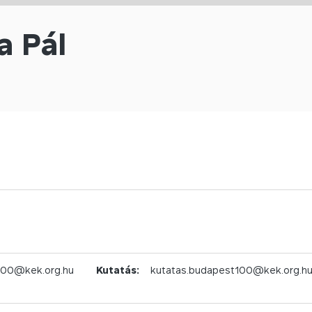
a Pál
100@kek.org.hu
Kutatás:
kutatas.budapest100@kek.org.h