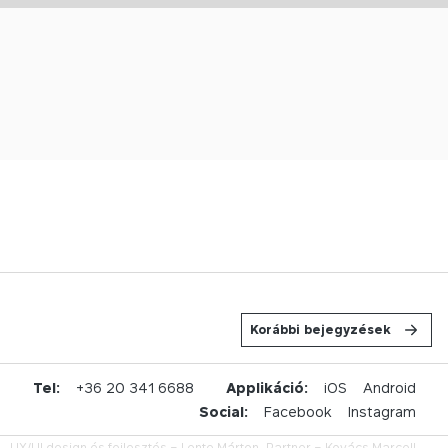
Korábbi bejegyzések
u
Tel:
+36 20 341 6688
Applikáció:
iOS
Android
Social:
Facebook
Instagram
UX/UI design és fejlesztés –
Lente Márton,
Partner –
Kovács Marcell