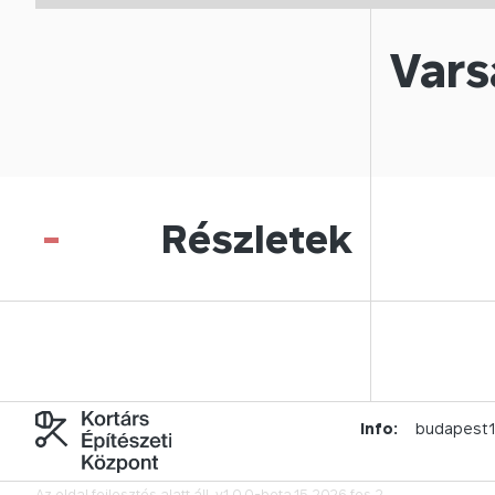
Vars
-
Részletek
Info:
budapest
Az oldal fejlesztés alatt áll.
v1.0.0-beta.15.2026.fes.2