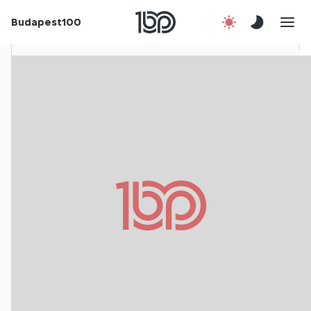
Rólunk
Budapest100
Korábbi évek
Csatlakozz!
Kapcsolat