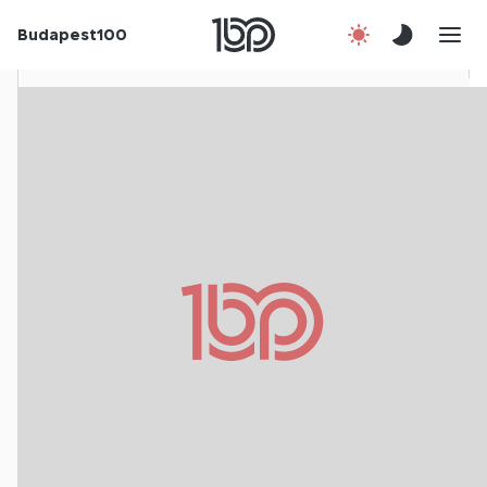
Rólunk
Budapest100
Korábbi évek
Csatlakozz!
Kapcsolat