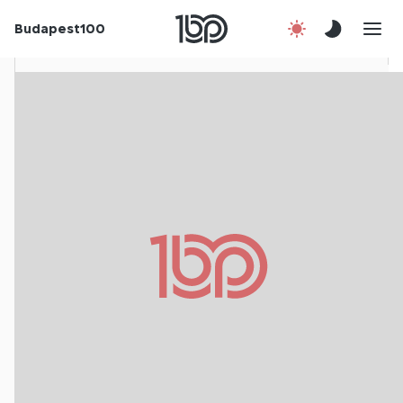
Rólunk
Budapest100
Korábbi évek
Csatlakozz!
Kapcsolat