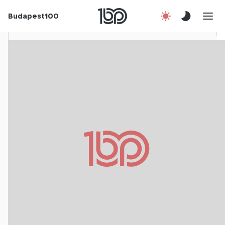
Rólunk
Budapest100
Korábbi évek
Csatlakozz!
Kapcsolat