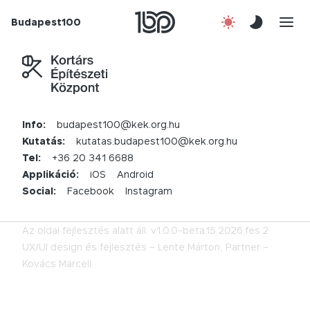
Budapest100
Korábbi évek
Csatlakozz!
Kapcsolat
Info:
budapest100@kek.org.hu
Kutatás:
kutatas.budapest100@kek.org.hu
En
Tel:
+36 20 341 6688
Applikáció:
iOS
Android
Social:
Facebook
Instagram
Az oldal fejlesztés alatt áll.
v1.0.0-beta.15.2026.fes.2
UX/UI design és fejlesztés –
Lente Márton,
Partner –
Kovács Marcell