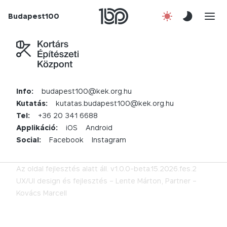
Budapest100
Korábbi évek
Csatlakozz!
Kapcsolat
Info:
budapest100@kek.org.hu
Kutatás:
kutatas.budapest100@kek.org.hu
En
Tel:
+36 20 341 6688
Applikáció:
iOS
Android
Social:
Facebook
Instagram
Az oldal fejlesztés alatt áll.
v1.0.0-beta.15.2026.fes.2
UX/UI design és fejlesztés –
Lente Márton,
Partner –
Kovács Marcell