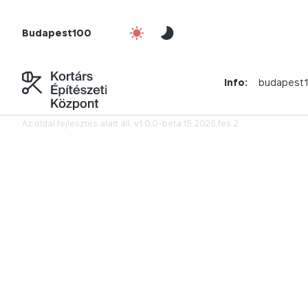
Budapest100
Info:
budapest
Az oldal fejlesztés alatt áll.
v1.0.0-beta.15.2026.fes.2