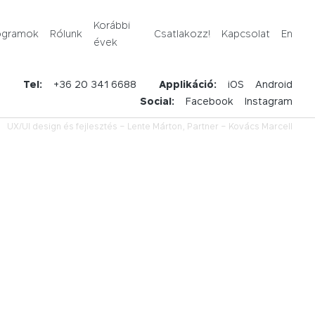
Rólunk
Korábbi
ogramok
Rólunk
Csatlakozz!
Kapcsolat
En
évek
Korábbi évek
u
Tel:
+36 20 341 6688
Applikáció:
iOS
Android
Csatlakozz!
Social:
Facebook
Instagram
UX/UI design és fejlesztés –
Lente Márton,
Partner –
Kovács Marcell
Kapcsolat
En