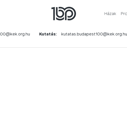
Házak
Pr
100@kek.org.hu
Kutatás:
kutatas.budapest100@kek.org.h