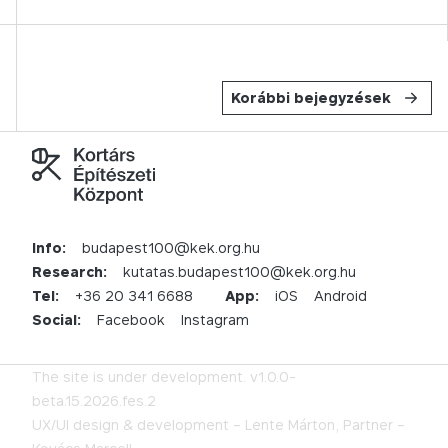
Korábbi bejegyzések
Info:
budapest100@kek.org.hu
Research:
kutatas.budapest100@kek.org.hu
Tel:
+36 20 341 6688
App:
iOS
Android
Social:
Facebook
Instagram
The site is under development.
v1.0.0-
beta.15.2026.fes.2
UX/UI design & development –
Lente Márton,
Partner –