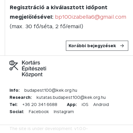
Regisztráció a kiválasztott időpont
megjelölésével:
bp100izabella6@gmail.com
(max. 30 fő/séta, 2 fő/email)
Korábbi bejegyzések
Info:
budapest100@kek.org.hu
Research:
kutatas.budapest100@kek.org.hu
Tel:
+36 20 341 6688
App:
iOS
Android
Social:
Facebook
Instagram
The site is under development.
v1.0.0-