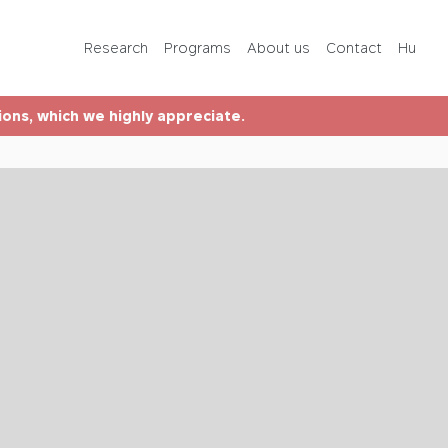
Programs
Research
Programs
About us
Contact
Hu
About us
tions, which we highly appreciate.
Contact
Hu