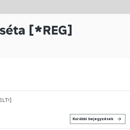
 séta [*REG]
LT!]
Korábbi bejegyzések