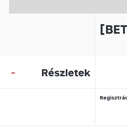
[BET
-
Részletek
Regisztrá