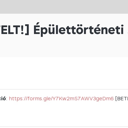
ELT!] Épülettörténeti
ció
:
https://forms.gle/Y7Kw2mS7AWV3geDm6
[BETE