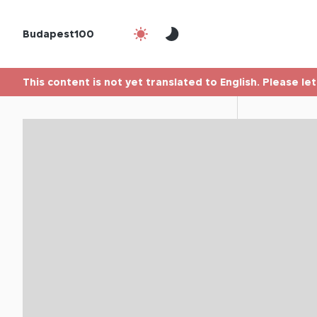
Budapest100
This content is not yet translated to English. Please le