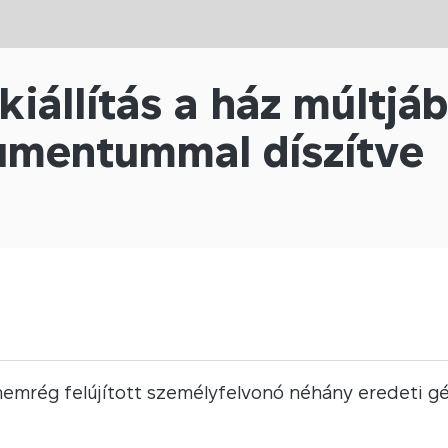
kiállítás a ház múltjá
mentummal díszítve
a nemrég felújított személyfelvonó néhány eredeti gé