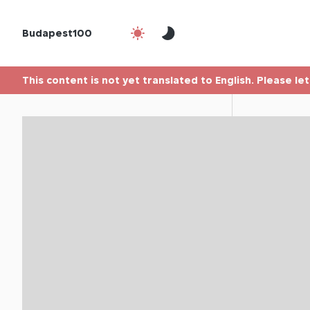
Budapest100
This content is not yet translated to English. Please le