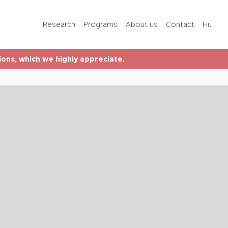
Programs
Research
Programs
About us
Contact
Hu
About us
tions, which we highly appreciate.
Contact
Hu