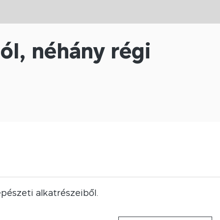
ból, néhány régi
pészeti alkatrészeiből.