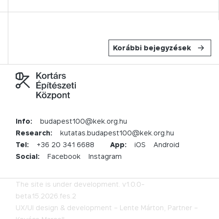
Korábbi bejegyzések
Info:
budapest100@kek.org.hu
Research:
kutatas.budapest100@kek.org.hu
Tel:
+36 20 341 6688
App:
iOS
Android
Social:
Facebook
Instagram
The site is under development.
v1.0.0-
beta.15.2026.fes.2
UX/UI design & development –
Lente Márton,
Partner –