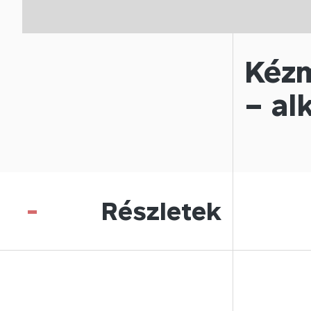
Kézm
– al
-
Részletek