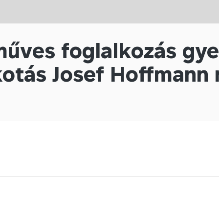
űves foglalkozás gy
kotás Josef Hoffmann