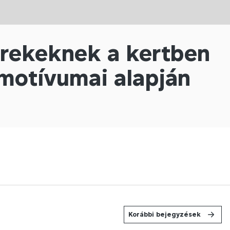
erekeknek a kertben
 motívumai alapján
Korábbi bejegyzések