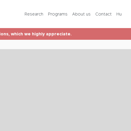
Programs
Research
Programs
About us
Contact
Hu
About us
tions, which we highly appreciate.
Contact
Hu