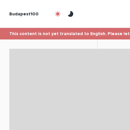
Budapest100
This content is not yet translated to English. Please le