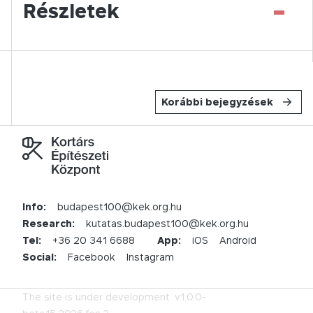
-
Részletek
Korábbi bejegyzések
Info:
budapest100@kek.org.hu
Research:
kutatas.budapest100@kek.org.hu
Tel:
+36 20 341 6688
App:
iOS
Android
Social:
Facebook
Instagram
The site is under development.
v1.0.0-