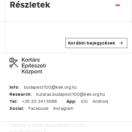
-
Részletek
Korábbi bejegyzések
Info:
budapest100@kek.org.hu
Research:
kutatas.budapest100@kek.org.hu
Tel:
+36 20 341 6688
App:
iOS
Android
Social:
Facebook
Instagram
The site is under development.
v1.0.0-