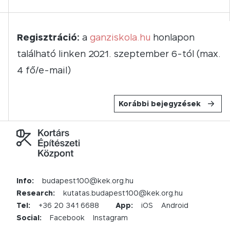
Regisztráció:
a
ganziskola.hu
honlapon
található linken 2021. szeptember 6-tól (max.
4 fő/e-mail)
Korábbi bejegyzések
Info:
budapest100@kek.org.hu
Research:
kutatas.budapest100@kek.org.hu
Tel:
+36 20 341 6688
App:
iOS
Android
Social:
Facebook
Instagram