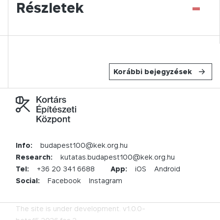
-
Részletek
Korábbi bejegyzések
Info:
budapest100@kek.org.hu
Research:
kutatas.budapest100@kek.org.hu
Tel:
+36 20 341 6688
App:
iOS
Android
Social:
Facebook
Instagram
The site is under development.
v1.0.0-