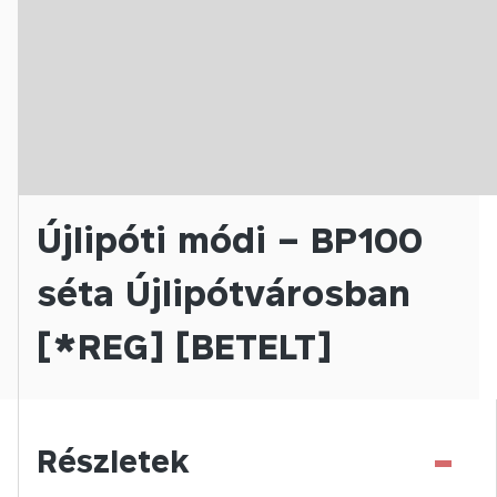
Újlipóti módi – BP100
séta Újlipótvárosban
[*REG] [BETELT]
-
Részletek