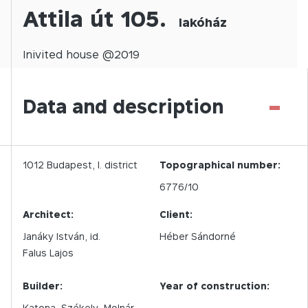
Attila út 105.
lakóház
Inivited
house @
2019
-
Data and description
1012
Budapest,
I.
district
Topographical number:
6776/10
Architect:
Client:
Janáky István, id.
Héber Sándorné
Falus Lajos
Builder:
Year of construction:
Katona–Székely–Molnár