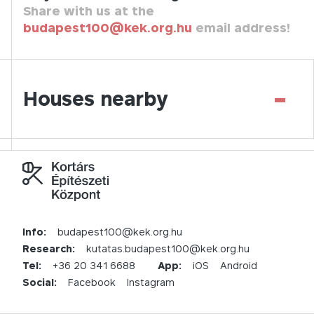
Share with us at the
budapest100@kek.org.hu
email address!
-
Houses nearby
Info:
budapest100@kek.org.hu
Research:
kutatas.budapest100@kek.org.hu
Tel:
+36 20 341 6688
App:
iOS
Android
Social:
Facebook
Instagram