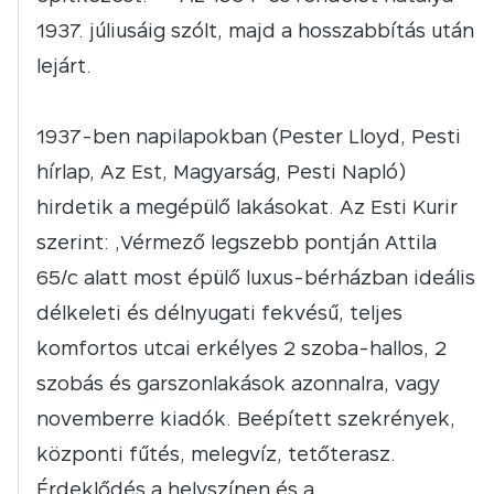
1937. júliusáig szólt, majd a hosszabbítás után
lejárt.
1937-ben napilapokban (Pester Lloyd, Pesti
hírlap, Az Est, Magyarság, Pesti Napló)
hirdetik a megépülő lakásokat. Az Esti Kurir
szerint: „Vérmező legszebb pontján Attila
65/c alatt most épülő luxus-bérházban ideális
délkeleti és délnyugati fekvésű, teljes
komfortos utcai erkélyes 2 szoba-hallos, 2
szobás és garszonlakások azonnalra, vagy
novemberre kiadók. Beépített szekrények,
központi fűtés, melegvíz, tetőterasz.
Érdeklődés a helyszínen és a