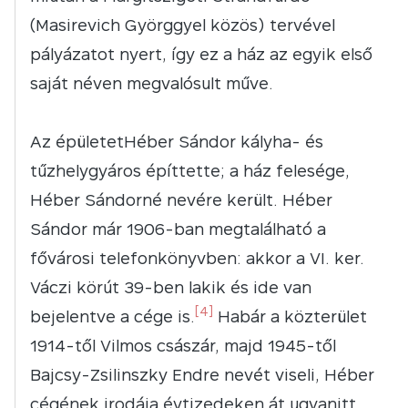
(Masirevich Györggyel közös) tervével
pályázatot nyert, így ez a ház az egyik első
saját néven megvalósult műve.
Az épületetHéber Sándor kályha- és
tűzhelygyáros építtette; a ház felesége,
Héber Sándorné nevére került. Héber
Sándor már 1906-ban megtalálható a
fővárosi telefonkönyvben: akkor a VI. ker.
Váczi körút 39-ben lakik és ide van
[4]
bejelentve a cége is.
Habár a közterület
1914-től Vilmos császár, majd 1945-től
Bajcsy-Zsilinszky Endre nevét viseli, Héber
cégének irodája évtizedeken át ugyanitt