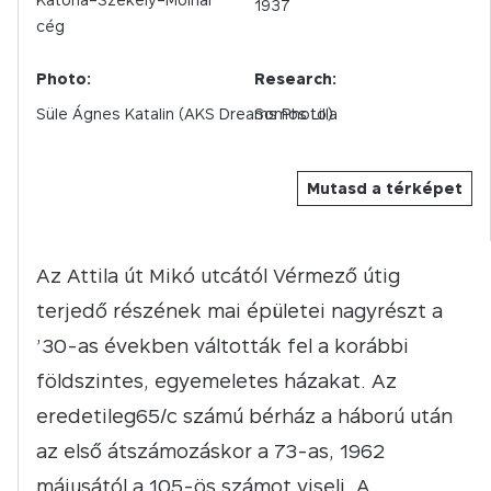
1937
cég
Photo:
Research:
Süle Ágnes Katalin (AKS Dreams Photo)
Somos Lilla
Mutasd a térképet
Az Attila út Mikó utcától Vérmező útig
terjedő részének mai épületei nagyrészt a
’30-as években váltották fel a korábbi
földszintes, egyemeletes házakat. Az
eredetileg65/c számú bérház a háború után
az első átszámozáskor a 73-as, 1962
májusától a 105-ös számot viseli. A