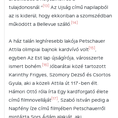
[13]
tulajdonosnál.”
Az Ujság című napilapból
az is kiderül, hogy ekkoriban a szomszédban
[14]
működött a Bellevue szálló.
A ház talán leghíresebb lakója Petschauer
[15]
Attila olimpiai bajnok kardvívó volt
,
egyben Az Est lap újságírója, városszerte
[16]
ismert bohém.
Jóbarátai közé tartozott
Karinthy Frigyes, Szomory Dezső és Csortos
Gyula, aki a közeli Attila út 117-ben élt.
Hámori Ottó róla írta Egy kardforgató élete
[17]
című filmnovelláját
, Szabó István pedig a
Napfény íze című filmjében Petschauerről
mintázta Sors Ádám alakját, aki