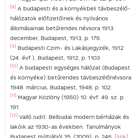
[8]
A budapesti és a környékbeli távbeszélő-
hálózatok előfizetőinek és nyilvános
állomásainak betűrendes névsora 1913.
december, Budapest, 1913, p. 176.
[9]
Budapesti Czim- és Lakásjegyzék, 1912
(24. évf.), Budapest, 1912, p. 1103.
[10]
A budapesti egységes hálózat (Budapest
és környéke) betűrendes távbeszélőnévsora
1948. március, Budapest, 1948, p. 102.
[11]
Magyar Közlöny (1950) 10. évf. 49. sz. p.
191.
[12]
Valló Judit: Belbudai modern bérházak és
lakóik az 1930-as években. Tanulmányok
Budapest múltjából 35. (2009), p. 246.
[link]