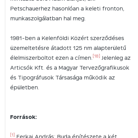
Petschauerhez hasonlóan a keleti fronton,
munkaszolgálatban hal meg.
1981-ben a Kelenföldi Közért szerződéses
üzemeltetésre átadott 125 nm alapterületű
[18]
élelmiszerboltot ezen a címen.
Jelenleg az
Articsók Kft. és a Magyar Tervezőgrafikusok
és Tipográfusok Társasága működik az
épületben.
Források:
[1]
Ferkai András: Buda építészete a két