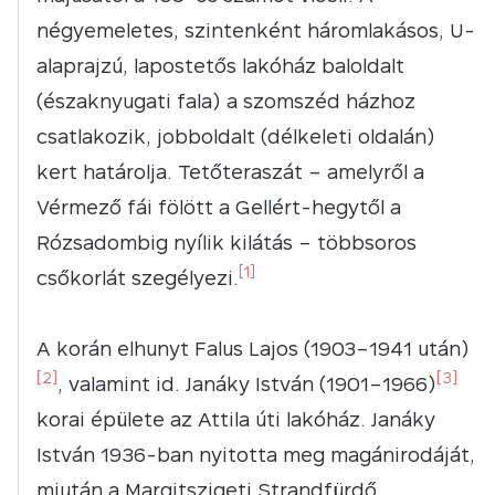
négyemeletes, szintenként háromlakásos, U-
alaprajzú, lapostetős lakóház baloldalt
(északnyugati fala) a szomszéd házhoz
csatlakozik, jobboldalt (délkeleti oldalán)
kert határolja. Tetőteraszát – amelyről a
Vérmező fái fölött a Gellért-hegytől a
Rózsadombig nyílik kilátás – többsoros
[1]
csőkorlát szegélyezi.
A korán elhunyt Falus Lajos (1903–1941 után)
[2]
[3]
, valamint id. Janáky István (1901–1966)
korai épülete az Attila úti lakóház. Janáky
István 1936-ban nyitotta meg magánirodáját,
miután a Margitszigeti Strandfürdő