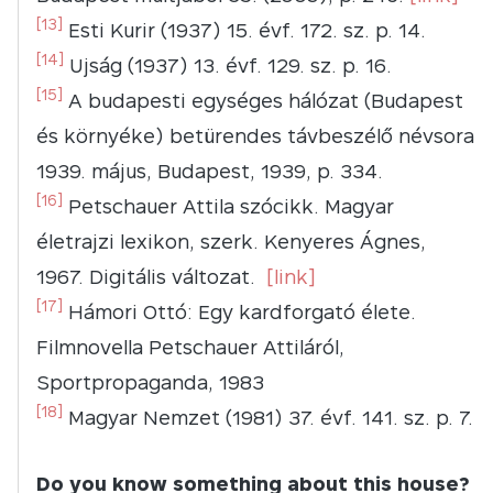
[13]
Esti Kurir (1937) 15. évf. 172. sz. p. 14.
[14]
Ujság (1937) 13. évf. 129. sz. p. 16.
[15]
A budapesti egységes hálózat (Budapest
és környéke) betürendes távbeszélő névsora
1939. május, Budapest, 1939, p. 334.
[16]
Petschauer Attila szócikk. Magyar
életrajzi lexikon, szerk. Kenyeres Ágnes,
1967. Digitális változat.
[link]
[17]
Hámori Ottó: Egy ​kardforgató élete.
Filmnovella Petschauer Attiláról,
Sportpropaganda, 1983
[18]
Magyar Nemzet (1981) 37. évf. 141. sz. p. 7.
Do you know something about this house?