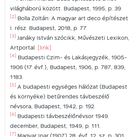
világháború között. Budapest, 1995, p. 39.
[2]
Bolla Zoltán: A magyar art deco építészet
I. rész. Budapest, 2018, p. 77.
[3]
Janáky István szócikk, Művészeti Lexikon,
Artportal.
[link]
[4]
Budapesti Czim- és Lakásjegyzék, 1905-
1906 (17. évf.), Budapest, 1906, p. 787, 839,
1183.
[5]
A budapesti egységes hálózat (Budapest
és környéke) betűrendes távbeszélő
névsora, Budapest, 1942, p. 192.
[6]
Budapesti távbeszélőnévsor 1949.
december, Budapest, 1949, p. 111.
[7]
Magyar Ipar (1907) 28. évf. 12. sz. p. 301.