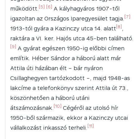
[5]
[6]
működött.
A kályhagyáros 1907-től
[7]
igazoltan az Országos Iparegyesület tagja.
[8]
1913-tól gyára a Kazinczy utca 14. alatt
,
raktára a VI. ker. Hajós utca 45-ben található.
[9]
A gyárat egészen 1950-ig előbbi címen
említik. Héber Sándor a háború alatt már
Attila úti házában élt – bár nyáron
Csillaghegyen tartózkodott –, majd 1948-as
lakcíme a telefonkönyv szerint Attila út 73.,
köszönhetően a háború utáni
[10]
átszámozásnak.
Cégéről az utolsó hír
1950-ből származik, ekkor a Kazinczy utcai
[11]
vállalkozást inkasszó terheli.