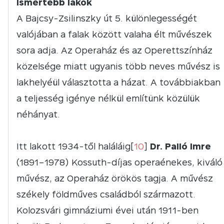
Ismertebb lakók
A Bajcsy-Zsilinszky út 5. különlegességét
valójában a falak között valaha élt művészek
sora adja. Az Operaház és az Operettszínház
közelsége miatt ugyanis több neves művész is
lakhelyéül választotta a házat. A továbbiakban
a teljesség igénye nélkül említünk közülük
néhányat.
Itt lakott 1934-től haláláig[
10
]
Dr. Palló Imre
(1891–1978) Kossuth-díjas operaénekes, kiváló
művész, az Operaház örökös tagja. A művész
székely földműves családból származott.
Kolozsvári gimnáziumi évei után 1911-ben