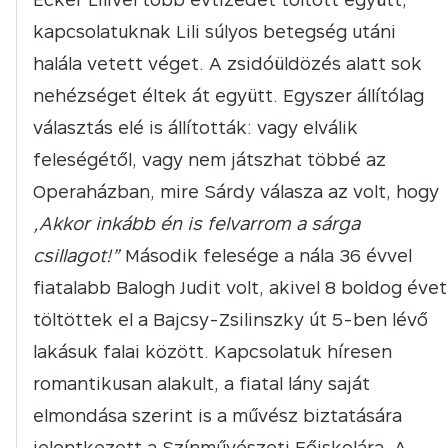
kapcsolatuknak Lili súlyos betegség utáni
halála vetett véget. A zsidóüldözés alatt sok
nehézséget éltek át együtt. Egyszer állítólag
választás elé is állították: vagy elválik
feleségétől, vagy nem játszhat többé az
Operaházban, mire Sárdy válasza az volt, hogy
„Akkor inkább én is felvarrom a sárga
csillagot!”
Második felesége a nála 36 évvel
fiatalabb Balogh Judit volt, akivel 8 boldog évet
töltöttek el a Bajcsy-Zsilinszky út 5-ben lévő
lakásuk falai között. Kapcsolatuk híresen
romantikusan alakult, a fiatal lány saját
elmondása szerint is a művész biztatására
jelentkezett a Színművészeti Főiskolára. A