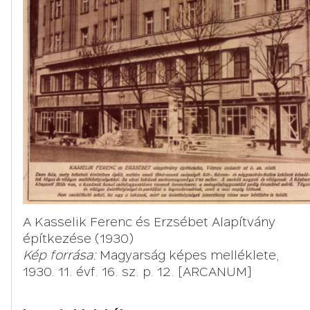
A Kasselik Ferenc és Erzsébet Alapítvány
építkezése (1930)
Kép forrása:
Magyarság képes melléklete,
1930. 11. évf. 16. sz. p. 12. [ARCANUM]