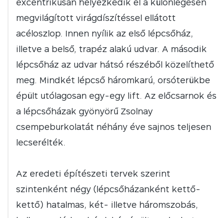
excentrikusan helyezkedik el a különlegesen
megvilágított virágdíszítéssel ellátott
acéloszlop. Innen nyílik az első lépcsőház,
illetve a belső, trapéz alakú udvar. A második
lépcsőház az udvar hátsó részéből közelíthető
meg. Mindkét lépcső háromkarú, orsóterükbe
épült utólagosan egy-egy lift. Az előcsarnok és
a lépcsőházak gyönyörű Zsolnay
csempeburkolatát néhány éve sajnos teljesen
lecserélték.
Az eredeti építészeti tervek szerint
szintenként négy (lépcsőházanként kettő-
kettő) hatalmas, két- illetve háromszobás,