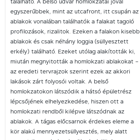
található. A belső udvar homlokzatai jóval
egyszerűbbek, mint az utcafront, itt csupán az
ablakok vonalában találhatók a falakat tagoló
profilozások, rizalitok. Ezeken a falakon kisebb
ablakok és csak néhány loggia (süllyesztett
erkély) található. Ezeket utólag alakították ki,
miután megnyitották a homlokzati ablakokat –
az eredeti tervrajzok szerint ezek az akkori
lakások zárt folyosói voltak. A belső
homlokzatokon látszódik a hátsó épületrész
lépcsőjének elhelyezkedése, hiszen ott a
homlokzati rendből kilépve látszódnak az
ablakok. A tágas előcsarnok érdekes eleme a
kör alakú mennyezetsüllyesztés, mely alatt