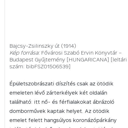
Bajcsy-Zsilinszky út (1914)
Kép forrása:
Fővárosi Szabó Ervin Könyvtár –
Budapest Gyűjtemény [HUNGARICANA] [leltári
szám: bibFSZ01506539]
Épületszobrászati díszítés csak az ötödik
emeleten lévő zárterkélyek két oldalán
található: itt nő- és férfialakokat ábrázoló
domborművek kaptak helyet. Az ötödik
emelet felett hangsúlyos koronázópárkány