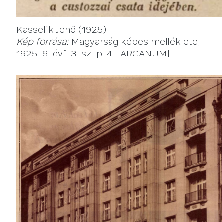
Kasselik Jenő (1925)
Kép forrása:
Magyarság képes melléklete,
1925. 6. évf. 3. sz. p. 4. [ARCANUM]