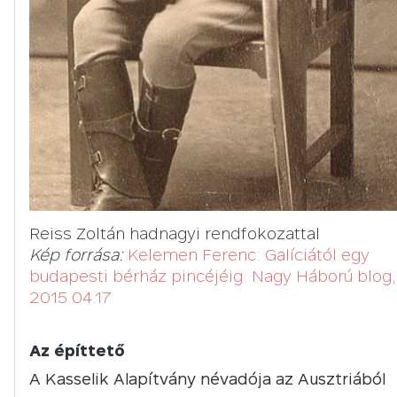
Reiss Zoltán hadnagyi rendfokozattal
Kép forrása:
Kelemen Ferenc: Galíciától egy
budapesti bérház pincéjéig. Nagy Háború blog,
2015.04.17.
Az építtető
A Kasselik Alapítvány névadója az Ausztriából