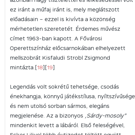
ez iránt a műfaj iránt is, mely meglátszott
előadásain – ezzel is kivívta a közönség
mérhetetlen szeretetét. Érdemes művész
címet 1963-ban kapott. A Fővárosi
Operettszínház előcsarnokában elhelyezett
mellszobrát Kisfaludi Strobl Zsigmond
mintázta.[
18
][
19
]
Legendás volt sokrétű tehetsége, csodás
énekhangja, könnyű játékstílusa, nyíltszívűsége
és nem utolsó sorban sármos, elegáns
megjelenése. Az a bizonyos
„Sárdy-mosoly”
mindenkit levett a lábáról. Első feleségével,
Ecker Lilivel több évtizedet töltött együtt,