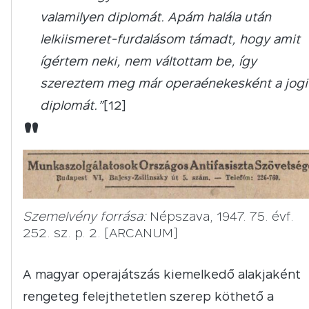
valamilyen diplomát. Apám halála után
lelkiismeret-furdalásom támadt, hogy amit
ígértem neki, nem váltottam be, így
szereztem meg már operaénekesként a jogi
diplomát.”
[12]
"
Szemelvény forrása:
Népszava, 1947. 75. évf.
252. sz. p. 2. [ARCANUM]
A magyar operajátszás kiemelkedő alakjaként
rengeteg felejthetetlen szerep köthető a