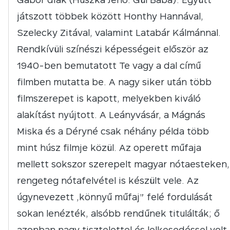
játszott többek között Honthy Hannával,
Szelecky Zitával, valamint Latabár Kálmánnal.
Rendkívüli színészi képességeit először az
1940-ben bemutatott Te vagy a dal című
filmben mutatta be. A nagy siker után több
filmszerepet is kapott, melyekben kiváló
alakítást nyújtott. A Leányvásár, a Mágnás
Miska és a Déryné csak néhány példa több
mint húsz filmje közül. Az operett műfaja
mellett sokszor szerepelt magyar nótaesteken,
rengeteg nótafelvétel is készült vele. Az
úgynevezett „könnyű műfaj” felé fordulását
sokan lenézték, alsóbb rendűnek titulálták; ő
azonban nagy tisztelettel és lelkesedéssel volt