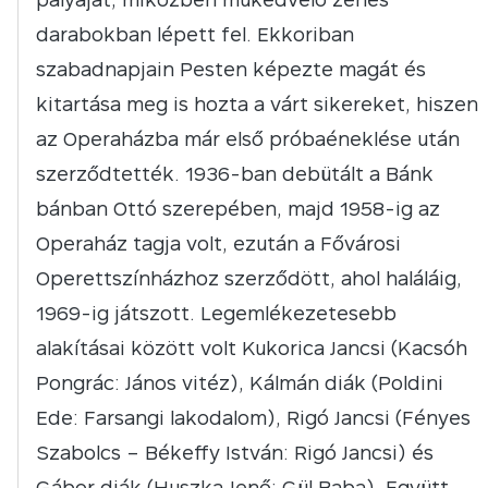
darabokban lépett fel. Ekkoriban
szabadnapjain Pesten képezte magát és
kitartása meg is hozta a várt sikereket, hiszen
az Operaházba már első próbaéneklése után
szerződtették. 1936-ban debütált a Bánk
bánban Ottó szerepében, majd 1958-ig az
Operaház tagja volt, ezután a Fővárosi
Operettszínházhoz szerződött, ahol haláláig,
1969-ig játszott. Legemlékezetesebb
alakításai között volt Kukorica Jancsi (Kacsóh
Pongrác: János vitéz), Kálmán diák (Poldini
Ede: Farsangi lakodalom), Rigó Jancsi (Fényes
Szabolcs – Békeffy István: Rigó Jancsi) és
Gábor diák (Huszka Jenő: Gül Baba). Együtt