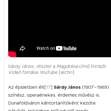
Sárdy János, részlet a
Magdolna
című filmből
Videó forrása:
YouTube [alchri]
Az épületben élt[
17
]
Sárdy János
(1907–1969)
színész, operaénekes, érdemes művész is.
Dunaföldváron kántortanítóként kezdte
pályáját, miközben műkedvelő zenés