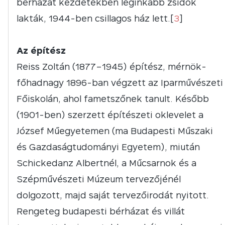
bérházat kezdetekben leginkább zsidók
lakták, 1944-ben csillagos ház lett.[
3
]
Az építész
Reiss Zoltán (1877–1945) építész, mérnök-
főhadnagy 1896-ban végzett az Iparművészeti
Főiskolán, ahol fametszőnek tanult. Később
(1901-ben) szerzett építészeti oklevelet a
József Műegyetemen (ma Budapesti Műszaki
és Gazdaságtudományi Egyetem), miután
Schickedanz Albertnél, a Műcsarnok és a
Szépművészeti Múzeum tervezőjénél
dolgozott, majd saját tervezőirodát nyitott.
Rengeteg budapesti bérházat és villát