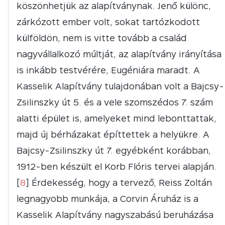
köszönhetjük az alapítványnak. Jenő különc,
zárkózott ember volt, sokat tartózkodott
külföldön, nem is vitte tovább a család
nagyvállalkozó múltját, az alapítvány irányítása
is inkább testvérére, Eugéniára maradt. A
Kasselik Alapítvány tulajdonában volt a Bajcsy-
Zsilinszky út 5. és a vele szomszédos 7. szám
alatti épület is, amelyeket mind lebonttattak,
majd új bérházakat építtettek a helyükre. A
Bajcsy-Zsilinszky út 7. egyébként korábban,
1912-ben készült el Korb Flóris tervei alapján.
[
8
] Érdekesség, hogy a tervező, Reiss Zoltán
legnagyobb munkája, a Corvin Áruház is a
Kasselik Alapítvány nagyszabású beruházása