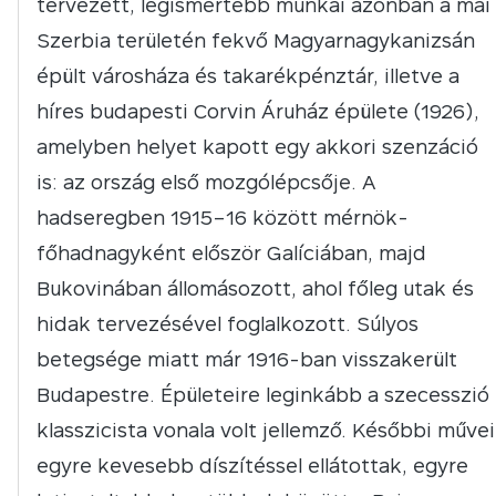
tervezett, legismertebb munkái azonban a mai
Szerbia területén fekvő Magyarnagykanizsán
épült városháza és takarékpénztár, illetve a
híres budapesti Corvin Áruház épülete (1926),
amelyben helyet kapott egy akkori szenzáció
is: az ország első mozgólépcsője. A
hadseregben 1915–16 között mérnök-
főhadnagyként először Galíciában, majd
Bukovinában állomásozott, ahol főleg utak és
hidak tervezésével foglalkozott. Súlyos
betegsége miatt már 1916-ban visszakerült
Budapestre. Épületeire leginkább a szecesszió
klasszicista vonala volt jellemző. Későbbi művei
egyre kevesebb díszítéssel ellátottak, egyre