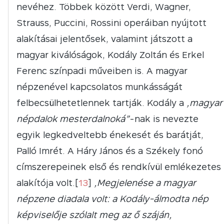
nevéhez. Többek között Verdi, Wagner,
Strauss, Puccini, Rossini operáiban nyújtott
alakításai jelentősek, valamint játszott a
magyar kiválóságok, Kodály Zoltán és Erkel
Ferenc színpadi műveiben is. A magyar
népzenével kapcsolatos munkásságát
felbecsülhetetlennek tartják. Kodály a
„magyar
népdalok mesterdalnoká”
-nak is nevezte
egyik legkedveltebb énekesét és barátját,
Palló Imrét. A Háry János és a Székely fonó
címszerepeinek első és rendkívül emlékezetes
alakítója volt.[
13
]
„Megjelenése a magyar
népzene diadala volt: a Kodály-álmodta nép
képviselője szólalt meg az ő száján,