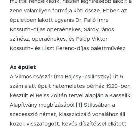
múlttal rendelkezik, hiszen leghíresebb lakóit a
zene valamilyen formája köti össze. Ebben az
épületben lakott ugyanis Dr. Palló Imre
Kossuth-díjas operaénekes, Sárdy János
színész, operaénekes, és Fülöp Viktor
Kossuth- és Liszt Ferenc-díjas balettművész.
Az épület
A Vilmos császár (ma Bajcsy-Zsilinszky) út 5.
szám alatt épült hatemeletes bérház 1929-ben
készült el Reiss Zoltán tervei alapján a Kasselik
Alapítvány megbízásából.[1] Stílusában a
szecesszió német, klasszicizáló vonalához áll
közel; visszafogott, kevés díszítéssel ellátott.