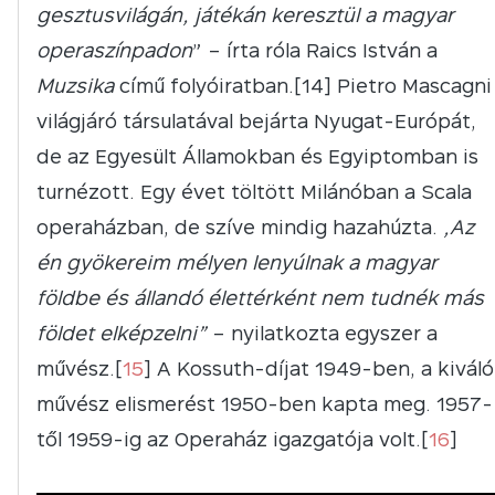
gesztusvilágán, játékán keresztül a magyar
operaszínpadon
” – írta róla Raics István a
Muzsika
című folyóiratban.[14] Pietro Mascagni
világjáró társulatával bejárta Nyugat-Európát,
de az Egyesült Államokban és Egyiptomban is
turnézott. Egy évet töltött Milánóban a Scala
operaházban, de szíve mindig hazahúzta.
„Az
én gyökereim mélyen lenyúlnak a magyar
földbe és állandó élettérként nem tudnék más
földet elképzelni”
– nyilatkozta egyszer a
művész.[
15
] A Kossuth-díjat 1949-ben, a kiváló
művész elismerést 1950-ben kapta meg. 1957-
től 1959-ig az Operaház igazgatója volt.[
16
]