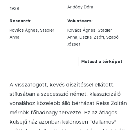
Andódy Dóra
1929
Research:
Volunteers:
Kovács Ágnes, Stadler
Kovács Ágnes, Stadler
Anna
Anna, Liszkai Zsófi, Szabó
József
Mutasd a térképet
A visszafogott, kevés díszítéssel ellátott,
stílusában a szecesszió német, klasszicizáló
vonalához közelebb álló bérházat Reiss Zoltán
mérnök főhadnagy tervezte. Ez az átlagos
külsejű ház azonban különösen “dallamos”