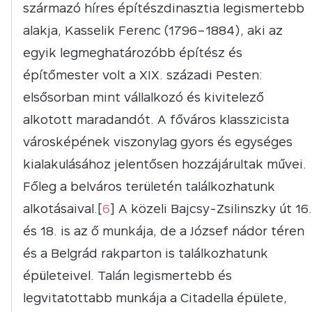
származó híres építészdinasztia legismertebb
alakja, Kasselik Ferenc (1796–1884), aki az
egyik legmeghatározóbb építész és
építőmester volt a XIX. századi Pesten:
elsősorban mint vállalkozó és kivitelező
alkotott maradandót. A főváros klasszicista
városképének viszonylag gyors és egységes
kialakulásához jelentősen hozzájárultak művei.
Főleg a belváros területén találkozhatunk
alkotásaival.[
6
] A közeli Bajcsy-Zsilinszky út 16.
és 18. is az ő munkája, de a József nádor téren
és a Belgrád rakparton is találkozhatunk
épületeivel. Talán legismertebb és
legvitatottabb munkája a Citadella épülete,