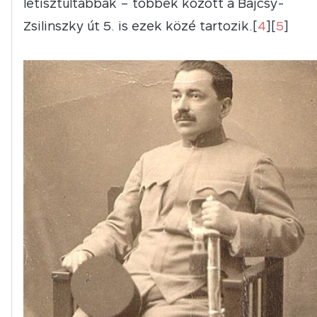
letisztultabbak – többek között a Bajcsy-
Zsilinszky út 5. is ezek közé tartozik.[
4
][
5
]