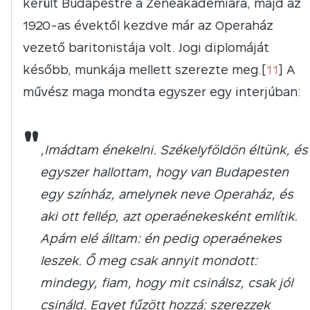
került Budapestre a Zeneakadémiára, majd az
1920-as évektől kezdve már az Operaház
vezető baritonistája volt. Jogi diplomáját
később, munkája mellett szerezte meg.[
11
] A
művész maga mondta egyszer egy interjúban:
"
„Imádtam énekelni. Székelyföldön éltünk, és
egyszer hallottam, hogy van Budapesten
egy színház, amelynek neve Operaház, és
aki ott fellép, azt operaénekesként említik.
Apám elé álltam: én pedig operaénekes
leszek. Ő meg csak annyit mondott:
mindegy, fiam, hogy mit csinálsz, csak jól
csináld. Egyet fűzött hozzá: szerezzek