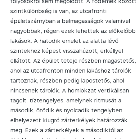
folyosókról sem megoldott. A födémek között
szintkülönbség is van, az utcafronti
épületszárnyban a belmagasságok valamivel
nagyobbak, régen ezek lehettek az előkelőbb
lakások. A hatodik emelet az alatta lévő
szintekhez képest visszahúzott, erkéllyel
ellátott. Az épület teteje részben magastetős,
ahol az utcafronton minden lakáshoz tárolók
tartoznak, részben pedig lapostetős, ahol
nincsenek tárolók. A homlokzat vertikálisan
tagolt, tíztengelyes, amelynek ritmusát a
második, ötödik és nyolcadik tengelyben
elhelyezett kiugró zárterkélyek határozzák
meg. Ezek a zárterkélyek a másodiktól az