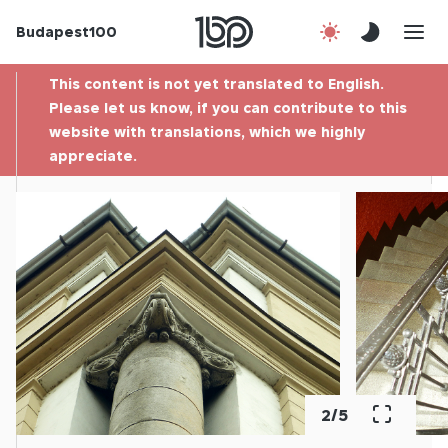
Budapest100
About us
This content is not yet translated to English.
Contact
Please let us know, if you can contribute to this
website with translations, which we highly
appreciate.
Hu
2
/
5