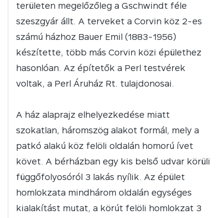
területen megelőzőleg a Gschwindt féle
szeszgyár állt. A terveket a Corvin köz 2-es
számú házhoz Bauer Emil (1883-1956)
készítette, több más Corvin közi épülethez
hasonlóan. Az építetők a Perl testvérek
voltak, a Perl Áruház Rt. tulajdonosai.
A ház alaprajz elhelyezkedése miatt
szokatlan, háromszög alakot formál, mely a
patkó alakú köz felöli oldalán homorú ívet
követ. A bérházban egy kis belső udvar körüli
függőfolyosóról 3 lakás nyílik. Az épület
homlokzata mindhárom oldalán egységes
kialakítást mutat, a körút felöli homlokzat 3