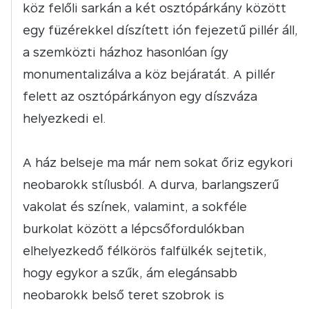
köz felőli sarkán a két osztópárkány között
egy füzérekkel díszített ión fejezetű pillér áll,
a szemközti házhoz hasonlóan így
monumentalizálva a köz bejáratát. A pillér
felett az osztópárkányon egy díszváza
helyezkedi el.
A ház belseje ma már nem sokat őriz egykori
neobarokk stílusból. A durva, barlangszerű
vakolat és színek, valamint, a sokféle
burkolat között a lépcsőfordulókban
elhelyezkedő félkörös falfülkék sejtetik,
hogy egykor a szűk, ám elegánsabb
neobarokk belső teret szobrok is