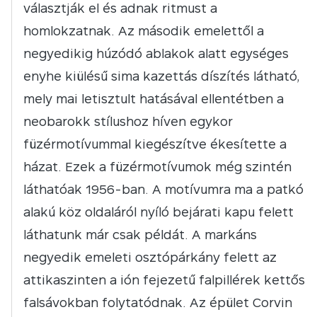
választják el és adnak ritmust a
homlokzatnak. Az második emelettől a
negyedikig húzódó ablakok alatt egységes
enyhe kiülésű sima kazettás díszítés látható,
mely mai letisztult hatásával ellentétben a
neobarokk stílushoz híven egykor
füzérmotívummal kiegészítve ékesítette a
házat. Ezek a füzérmotívumok még szintén
láthatóak 1956-ban. A motívumra ma a patkó
alakú köz oldaláról nyíló bejárati kapu felett
láthatunk már csak példát. A markáns
negyedik emeleti osztópárkány felett az
attikaszinten a ión fejezetű falpillérek kettős
falsávokban folytatódnak. Az épület Corvin