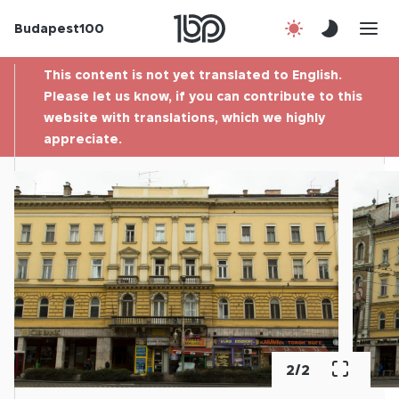
Budapest100
About us
This content is not yet translated to English.
Contact
Please let us know, if you can contribute to this
website with translations, which we highly
appreciate.
Hu
2
/
2