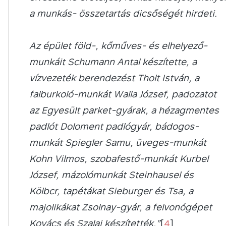
a munkás- összetartás dicsőségét hirdeti.
Az épület föld-, kőműves- és elhelyező-
munkáit Schumann Antal készítette, a
vízvezeték berendezést Tholt István, a
falburkoló-munkát Walla József, padozatot
az Egyesült parket-gyárak, a hézagmentes
padlót Doloment padlógyár, bádogos-
munkát Spiegler Samu, üveges-munkát
Kohn Vilmos, szobafestő-munkát Kurbel
József, mázolómunkát Steinhausel és
Kölbcr, tapétákat Sieburger és Tsa, a
majolikákat Zsolnay-gyár, a felvonógépet
Kovács és Szalai készítették.”
[
4
]