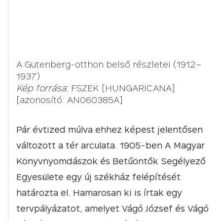
A Gutenberg-otthon belső részletei (1912–
1937)
Kép forrása:
FSZEK [HUNGARICANA]
[azonosító: AN060385A]
Pár évtized múlva ehhez képest jelentősen
változott a tér arculata. 1905-ben A Magyar
Könyvnyomdászok és Betűöntők Segélyező
Egyesülete egy új székház felépítését
határozta el. Hamarosan ki is írtak egy
tervpályázatot, amelyet Vágó József és Vágó