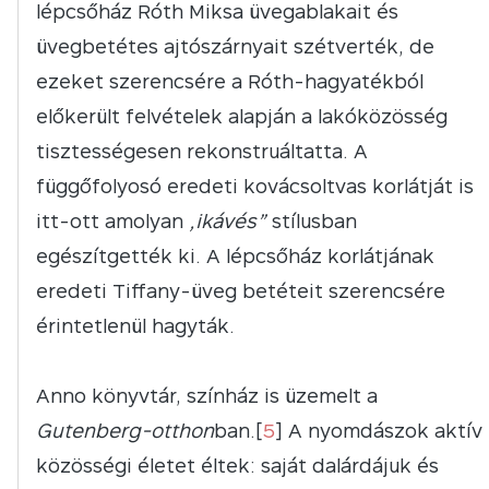
lépcsőház Róth Miksa üvegablakait és
üvegbetétes ajtószárnyait szétverték, de
ezeket szerencsére a Róth-hagyatékból
előkerült felvételek alapján a lakóközösség
tisztességesen rekonstruáltatta. A
függőfolyosó eredeti kovácsoltvas korlátját is
itt-ott amolyan
„ikávés”
stílusban
egészítgették ki. A lépcsőház korlátjának
eredeti Tiffany-üveg betéteit szerencsére
érintetlenül hagyták.
Anno könyvtár, színház is üzemelt a
Gutenberg-otthon
ban.[
5
] A nyomdászok aktív
közösségi életet éltek: saját dalárdájuk és