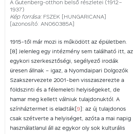
A Gutenberg-otthon belső részletei (1912–
1937)
Kép forrása:
FSZEK [HUNGARICANA]
[azonosító: AN060385A]
1915-től már mozi is működött az épületben.
[8] Jelenleg egy intézmény sem található itt, az
egykori szerkesztőségi, segélyező irodák
üresen állnak – igaz, a Nyomdaipari Dolgozók
Szakszervezete 2001-ben visszaszerezte a
földszinti és a félemeleti helyiségeket, de
hamar meg kellett válniuk tulajdonuktól. A
színháztermet is eladták[
9
]: az új tulajdonos
csak szétverte a helyiséget, azóta a mai napig
használatlanul áll az egykor oly sok kulturális