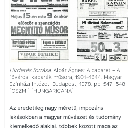
Hirdetés forrása:
Alpár Ágnes: A cabaret – A
fővárosi kabarék műsora, 1901–1644. Magyar
Színházi Intézet, Budapest, 1978. pp. 547–548.
[OSZMI] [HUNGARICANA]
Az eredetileg nagy méretű, impozáns
lakásokban a magyar művészet és tudomány
kiemelkedő alakjai, többek között maga az