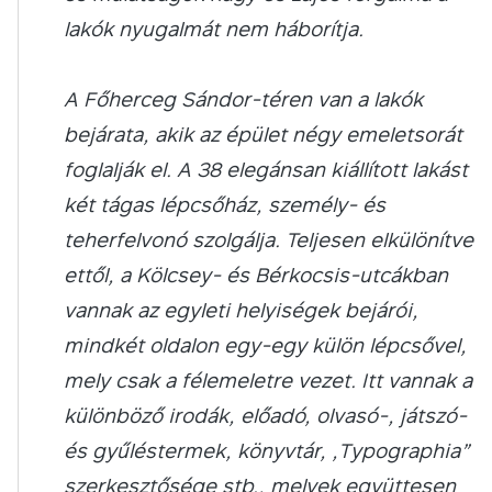
lakók nyugalmát nem háborítja.
A Főherceg Sándor-téren van a lakók
bejárata, akik az épület négy emeletsorát
foglalják el. A 38 elegánsan kiállított lakást
két tágas lépcsőház, személy- és
teherfelvonó szolgálja. Teljesen elkülönítve
ettől, a Kölcsey- és Bérkocsis-utcákban
vannak az egyleti helyiségek bejárói,
mindkét oldalon egy-egy külön lépcsővel,
mely csak a félemeletre vezet. Itt vannak a
különböző irodák, előadó, olvasó-, játszó-
és gyűléstermek, könyvtár, „Typographia”
szerkesztősége stb., melyek együttesen