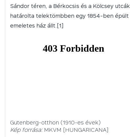
Sándor téren, a Bérkocsis és a Kölcsey utcák
határolta telektömbben egy 1854-ben épült
emeletes ház állt.[1]
Gutenberg-otthon (1910-es évek)
Kép forrása:
MKVM [HUNGARICANA]