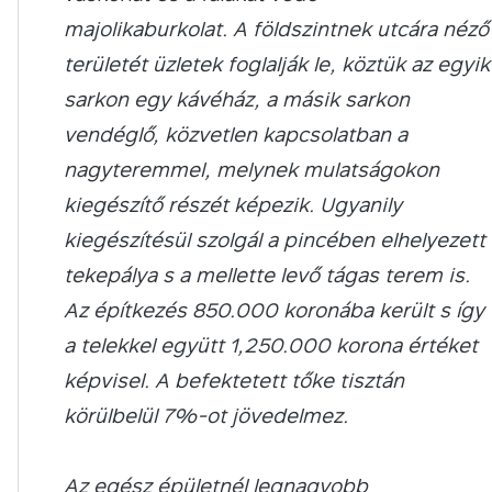
majolikaburkolat.
A földszintnek utcára néző
területét üzletek foglalják le, köztük az egyik
sarkon egy kávéház, a másik sarkon
vendéglő, közvetlen kapcsolatban a
nagyteremmel, melynek mulatságokon
kiegészítő részét képezik. Ugyanily
kiegészítésül szolgál a pincében elhelyezett
tekepálya s a mellette levő tágas terem is.
Az építkezés 850.000 koronába került s így
a telekkel együtt 1,250.000 korona értéket
képvisel.
A befektetett tőke tisztán
körülbelül 7%-ot jövedelmez.
Az egész épületnél legnagyobb