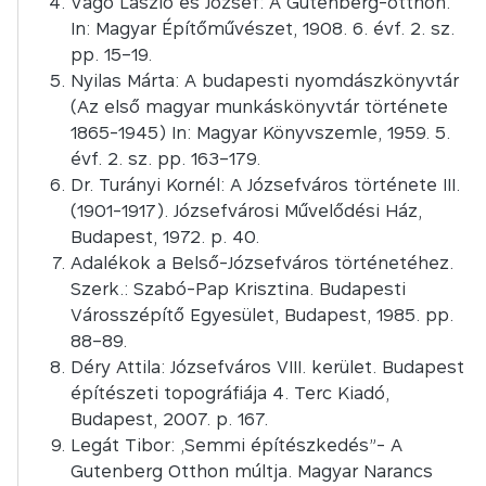
Vágó László és József: A Gutenberg-otthon.
In: Magyar Építőművészet, 1908. 6. évf. 2. sz.
pp. 15–19.
Nyilas Márta: A budapesti nyomdászkönyvtár
(Az első magyar munkáskönyvtár története
1865-1945) In: Magyar Könyvszemle, 1959. 5.
évf. 2. sz. pp. 163–179.
Dr. Turányi Kornél: A Józsefváros története III.
(1901-1917). Józsefvárosi Művelődési Ház,
Budapest, 1972. p. 40.
Adalékok a Belső-Józsefváros történetéhez.
Szerk.: Szabó-Pap Krisztina. Budapesti
Városszépítő Egyesület, Budapest, 1985. pp.
88–89.
Déry Attila: Józsefváros VIII. kerület. Budapest
építészeti topográfiája 4. Terc Kiadó,
Budapest, 2007. p. 167.
Legát Tibor: „Semmi építészkedés”- A
Gutenberg Otthon múltja. Magyar Narancs