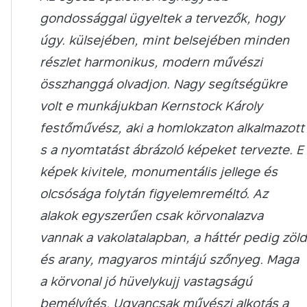
gondossággal ügyeltek a tervezők, hogy
úgy. külsejében, mint belsejében minden
részlet harmonikus, modern művészi
összhanggá olvadjon. Nagy segítségükre
volt e munkájukban Kernstock Károly
festőművész, aki a homlokzaton alkalmazott
s a nyomtatást ábrázoló képeket tervezte. E
képek kivitele, monumentális jellege és
olcsósága folytán figyelemreméltó. Az
alakok egyszerűen csak körvonalazva
vannak a vakolatalapban, a háttér pedig zöld
és arany, magyaros mintájú szőnyeg. Maga
a körvonal jó hüvelykujj vastagságú
bemélyítés. Ugyancsak művészi alkotás a