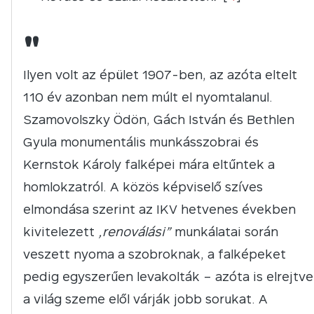
"
Ilyen volt az épület 1907-ben, az azóta eltelt
110 év azonban nem múlt el nyomtalanul.
Szamovolszky Ödön, Gách István és Bethlen
Gyula monumentális munkásszobrai és
Kernstok Károly falképei mára eltűntek a
homlokzatról. A közös képviselő szíves
elmondása szerint az IKV hetvenes években
kivitelezett
„renoválási”
munkálatai során
veszett nyoma a szobroknak, a falképeket
pedig egyszerűen levakolták – azóta is elrejtve
a világ szeme elől várják jobb sorukat. A