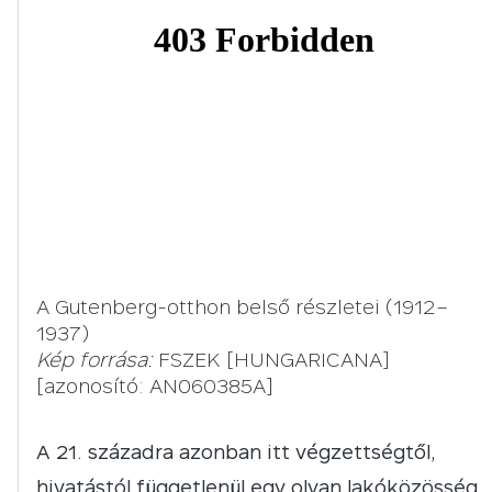
A Gutenberg-otthon belső részletei (1912–
1937)
Kép forrása:
FSZEK [HUNGARICANA]
[azonosító: AN060385A]
A 21. századra azonban itt végzettségtől,
hivatástól függetlenül egy olyan lakóközösség