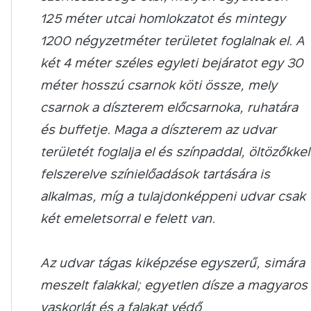
125 méter utcai homlokzatot és mintegy
1200 négyzetméter területet foglalnak el. A
két 4 méter széles egyleti bejáratot egy 30
méter hosszú csarnok köti össze, mely
csarnok a díszterem előcsarnoka, ruhatára
és buffetje.
Maga a díszterem az udvar
területét foglalja el és színpaddal, öltözőkkel
felszerelve színielőadások tartására is
alkalmas, míg a tulajdonképpeni udvar csak
két emeletsorral e felett van.
Az udvar tágas kiképzése egyszerű, simára
meszelt falakkal; egyetlen dísze a magyaros
vaskorlát és a falakat védő