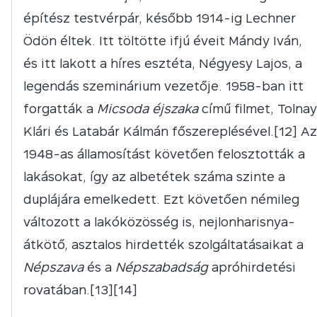
építész testvérpár, később 1914-ig Lechner
Ödön éltek. Itt töltötte ifjú éveit Mándy Iván,
és itt lakott a híres esztéta, Négyesy Lajos, a
legendás szeminárium vezetője. 1958-ban itt
forgatták a
Micsoda éjszaka
című filmet, Tolnay
Klári és Latabár Kálmán főszereplésével.[12] Az
1948-as államosítást követően felosztották a
lakásokat, így az albetétek száma szinte a
duplájára emelkedett. Ezt követően némileg
változott a lakóközösség is, nejlonharisnya-
átkötő, asztalos hirdették szolgáltatásaikat a
Népszava
és a
Népszabadság
apróhirdetési
rovatában.[13][14]