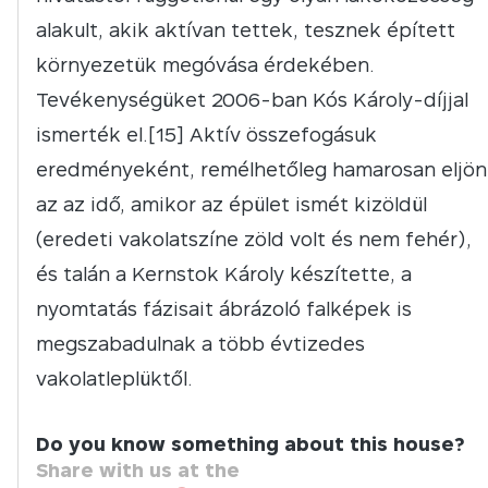
alakult, akik aktívan tettek, tesznek épített
környezetük megóvása érdekében.
Tevékenységüket 2006-ban Kós Károly-díjjal
ismerték el.[15] Aktív összefogásuk
eredményeként, remélhetőleg hamarosan eljön
az az idő, amikor az épület ismét kizöldül
(eredeti vakolatszíne zöld volt és nem fehér),
és talán a Kernstok Károly készítette, a
nyomtatás fázisait ábrázoló falképek is
megszabadulnak a több évtizedes
vakolatleplüktől.
Do you know something about this house?
Share with us at the