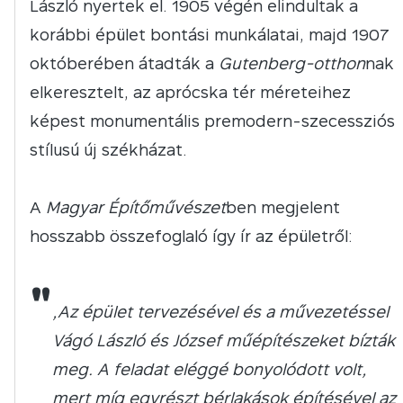
László nyertek el. 1905 végén elindultak a
korábbi épület bontási munkálatai, majd 1907
októberében átadták a
Gutenberg-otthon
nak
elkeresztelt, az aprócska tér méreteihez
képest monumentális premodern-szecessziós
stílusú új székházat.
A
Magyar Építőművészet
ben megjelent
hosszabb összefoglaló így ír az épületről:
"
„Az épület tervezésével és a művezetéssel
Vágó László és József műépítészeket bízták
meg. A feladat eléggé bonyolódott volt,
mert míg egyrészt bérlakások építésével az