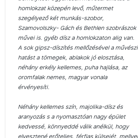
homlokzat közepén levő, műtermet
szegélyező két munkás-szobor,
Szamovolszky- Gách és Bethlen szobrászok
művei is. gyéb dísz a homlokzaton alig van.
A sok gipsz-díszítés mellőzésével a művészi
hatást a tömegek, ablakok jó elosztása,
néhány erkély kellemes, puha hajlása, az
oromfalak nemes, magyar vonala
érvényesíti.
Néhány kellemes szín, majolika-dísz és
aranyozás s a nyomasztóan nagy épület
kedvessé, könnyeddé válik anélkül, hogy
elvesztené erőteljes, férfias külsejét, mellyel