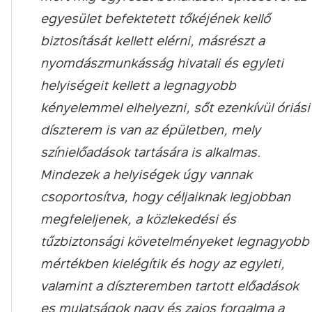
egyesület befektetett tőkéjének kellő
biztosítását kellett elérni, másrészt a
nyomdászmunkásság hivatali és egyleti
helyiségeit kellett a legnagyobb
kényelemmel elhelyezni, sőt ezenkívül óriási
díszterem is van az épületben, mely
színielőadások tartására is alkalmas.
Mindezek a helyiségek úgy vannak
csoportosítva, hogy céljaiknak legjobban
megfeleljenek, a közlekedési és
tűzbiztonsági követelményeket legnagyobb
mértékben kielégítik és hogy az egyleti,
valamint a díszteremben tartott előadások
es mulatságok nagy és zajos forgalma a