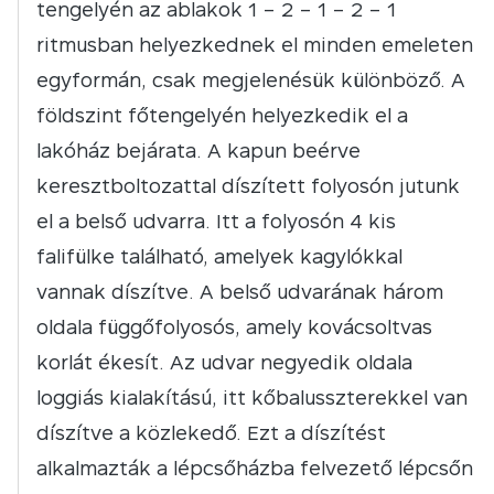
tengelyén az ablakok 1 – 2 – 1 – 2 – 1
ritmusban helyezkednek el minden emeleten
egyformán, csak megjelenésük különböző. A
földszint főtengelyén helyezkedik el a
lakóház bejárata. A kapun beérve
keresztboltozattal díszített folyosón jutunk
el a belső udvarra. Itt a folyosón 4 kis
falifülke található, amelyek kagylókkal
vannak díszítve. A belső udvarának három
oldala függőfolyosós, amely kovácsoltvas
korlát ékesít. Az udvar negyedik oldala
loggiás kialakítású, itt kőbalusszterekkel van
díszítve a közlekedő. Ezt a díszítést
alkalmazták a lépcsőházba felvezető lépcsőn