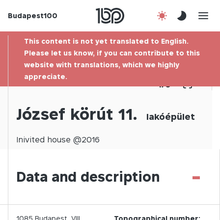
Budapest100
About us
This content is not yet translated to English.
Contact
Please let us know, if you can contribute to this
website with translations, which we highly
appreciate.
Hu
1
/
0
József körút 11.
lakóépület
Inivited
house @
2016
-
Data and description
1085
Budapest,
VIII.
Topographical number: