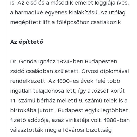
is. Az első és a második emelet loggiája íves,
a harmadiké egyenes kialakítású. Az utólag
megépített lift a főlépcsőhöz csatlakozik.
Az építtet
ő
Dr. Gonda Ignácz 1824-ben Budapesten
zsidó családban született. Orvosi diplomával
rendelkezett. Az 1890-es évek felé több
ingatlan tulajdonosa lett, így a József körút
11. számú bérház melletti 9. számú telek is a
birtokába jutott. Budapest egyik legtöbbet
fizető adózója, azaz virilistája volt. 1888-ban
választották meg a fővárosi bizottság