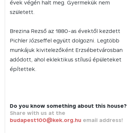
évek végén halt meg. Gyermekük nem
született.
Brezina Rezső az 1880-as évektől kezdett
Pichler Józseffel együtt dolgozni. Legtöbb
munkájuk kivitelezőként Erzsébetvárosban
adódott, ahol eklektikus stílusú épületeket
építettek.
Do you know something about this house?
Share with us at the
budapest100@kek.org.hu
email address!