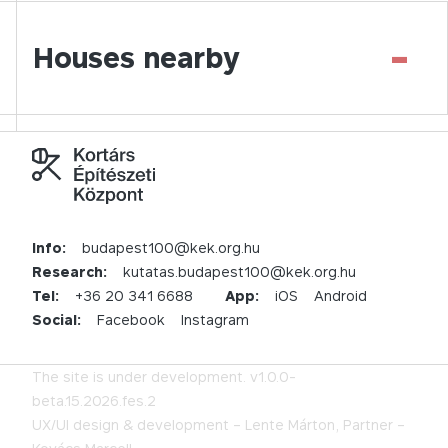
-
Houses nearby
Info:
budapest100@kek.org.hu
Research:
kutatas.budapest100@kek.org.hu
Tel:
+36 20 341 6688
App:
iOS
Android
Social:
Facebook
Instagram
The site is under development.
v1.0.0-
beta.15.2026.fes.2
UX/UI design & development –
Lente Márton,
Partner –