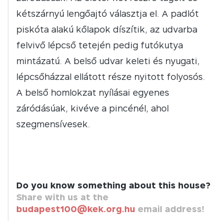
kétszárnyú lengőajtó választja el. A padlót
piskóta alakú kőlapok díszítik, az udvarba
felvivő lépcső tetején pedig futókutya
mintázatú. A belső udvar keleti és nyugati,
lépcsőházzal ellátott része nyitott folyosós.
A belső homlokzat nyílásai egyenes
záródásúak, kivéve a pincénél, ahol
szegmensívesek.
Do you know something about this house?
Share with us at the
budapest100@kek.org.hu
email address!