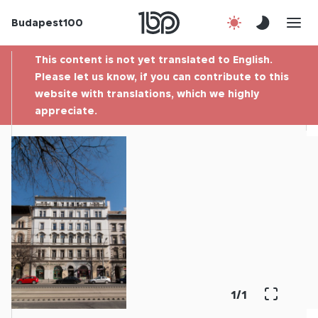
Budapest100
About us
This content is not yet translated to English.
Contact
Please let us know, if you can contribute to this
website with translations, which we highly
appreciate.
Hu
1
/
1