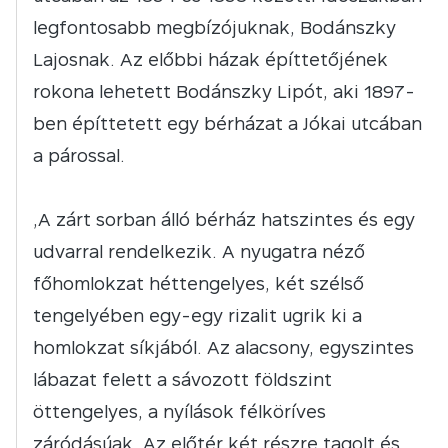
legfontosabb megbízójuknak, Bodánszky
Lajosnak. Az előbbi házak építtetőjének
rokona lehetett Bodánszky Lipót, aki 1897-
ben építtetett egy bérházat a Jókai utcában
a párossal.
,A zárt sorban álló bérház hatszintes és egy
udvarral rendelkezik. A nyugatra néző
főhomlokzat héttengelyes, két szélső
tengelyében egy-egy rizalit ugrik ki a
homlokzat síkjából. Az alacsony, egyszintes
lábazat felett a sávozott földszint
öttengelyes, a nyílások félköríves
záródásúak. Az előtér két részre tagolt és