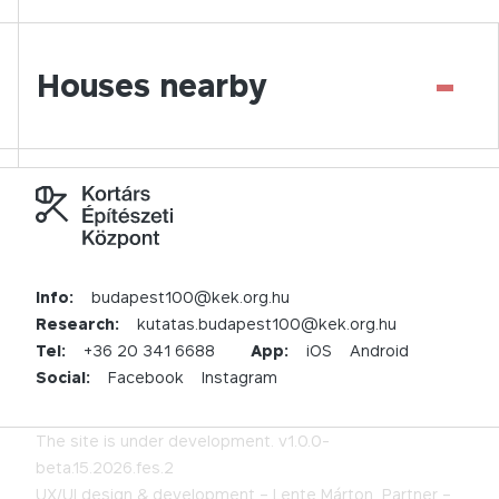
-
Houses nearby
Info:
budapest100@kek.org.hu
Research:
kutatas.budapest100@kek.org.hu
Tel:
+36 20 341 6688
App:
iOS
Android
Social:
Facebook
Instagram
The site is under development.
v1.0.0-
beta.15.2026.fes.2
UX/UI design & development –
Lente Márton,
Partner –