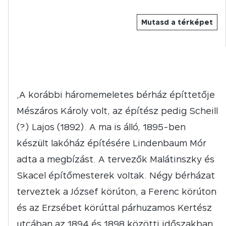
Mutasd a térképet
,A korábbi háromemeletes bérház építtetője
Mészáros Károly volt, az építész pedig Scheill
(?) Lajos (1892). A ma is álló, 1895-ben
készült lakóház építésére Lindenbaum Mór
adta a megbízást. A tervezők Malátinszky és
Skacel építőmesterek voltak. Négy bérházat
terveztek a József körúton, a Ferenc körúton
és az Erzsébet körúttal párhuzamos Kertész
utcában az 1894 és 1898 közötti időszakban