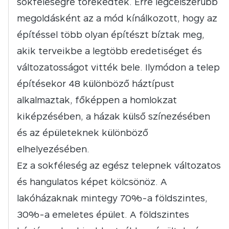
sokféleségre törekedtek. Erre legcélszerűbb
megoldásként az a mód kínálkozott, hogy az
építéssel több olyan építészt bíztak meg,
akik terveikbe a legtöbb eredetiséget és
változatosságot vitték bele. Ilymódon a telep
építésekor 48 különböző háztípust
alkalmaztak, főképpen a homlokzat
kiképzésében, a házak külső színezésében
és az épületeknek különböző
elhelyezésében.
Ez a sokféleség az egész telepnek változatos
és hangulatos képet kölcsönöz. A
lakóházaknak mintegy 70%-a földszintes,
30%-a emeletes épület. A földszintes