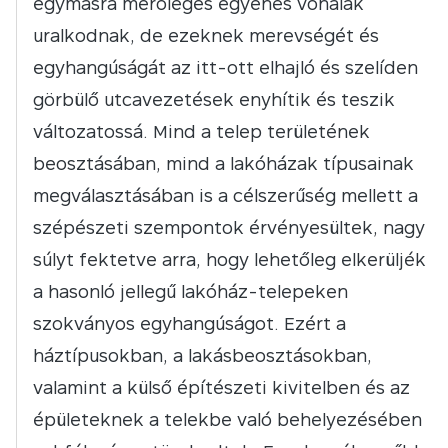
egymásra merőleges egyenes vonalak
uralkodnak, de ezeknek merevségét és
egyhangúságát az itt-ott elhajló és szelíden
görbülő utcavezetések enyhítik és teszik
változatossá. Mind a telep területének
beosztásában, mind a lakóházak típusainak
megválasztásában is a célszerűség mellett a
szépészeti szempontok érvényesültek, nagy
súlyt fektetve arra, hogy lehetőleg elkerüljék
a hasonló jellegű lakóház-telepeken
szokványos egyhangúságot. Ezért a
háztípusokban, a lakásbeosztásokban,
valamint a külső építészeti kivitelben és az
épületeknek a telekbe való behelyezésében