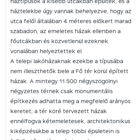
háztípusok a kisebb utcákban épültek, és a
háztelekbe úgy vannak behelyezve, hogy az
utca felől általában 4 méteres előkert marad
szabadon, az emeletes házak ellenben a
főutcákban és közvetlenül ezeknek
vonalában helyeztettek el.
A telepi lakóházaknak ezekbe a típusába
nem illeszthetők bele a Fő tér körül épített
házak. A mintegy 11.500 négyszögölnyi
négyzetes térnek csak monumentális
építkezés adhatta meg a megfelelő arányos
keretet; a tér köré tervezett házak
ennélfogva kétemeletesek, architektonikus
kiképzésükbe a telep többi épületein is