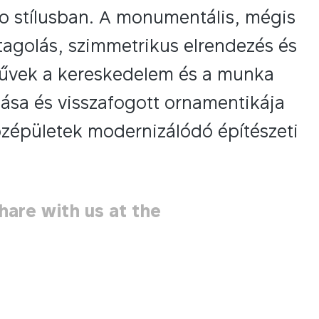
co stílusban. A monumentális, mégis
tagolás, szimmetrikus elrendezés és
művek a kereskedelem és a munka
ítása és visszafogott ornamentikája
özépületek modernizálódó építészeti
hare with us at the