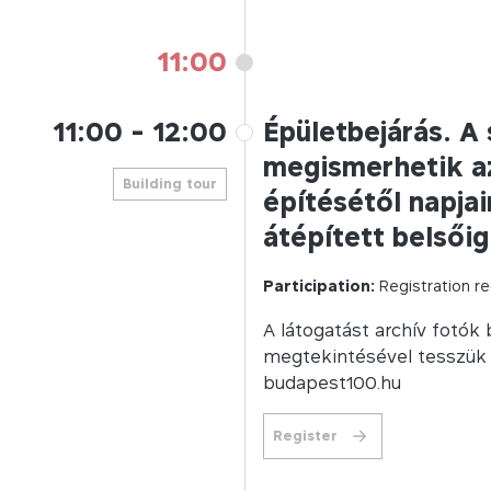
11:00
11:00
-
12:00
Épületbejárás. A
megismerhetik az
Building tour
építésétől napja
átépített belsőig
Participation:
Registration re
A látogatást archív fotók
megtekintésével tesszük t
budapest100.hu
Register