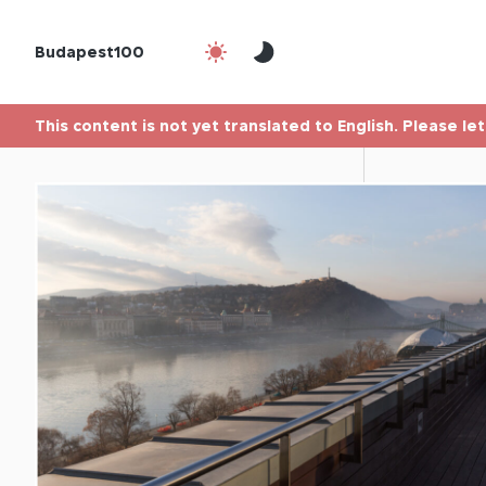
Budapest100
This content is not yet translated to English. Please le