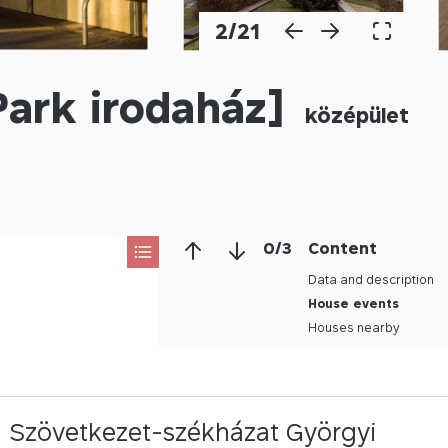
2
/
21
Park irodaház]
középület
0
/
3
Content
Data and description
House events
Houses nearby
ya Szövetkezet-székházat Györgyi