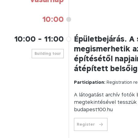
10:00
10:00
-
11:00
Épületbejárás. A
megismerhetik az
Building tour
építésétől napja
átépített belsőig
Participation:
Registration re
A látogatást archív fotók
megtekintésével tesszük t
budapest100.hu
Register