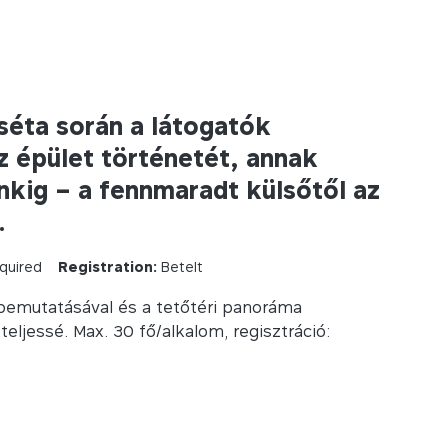
 séta során a látogatók
 épület történetét, annak
inkig – a fennmaradt külsőtől az
.
quired
Registration:
Betelt
 bemutatásával és a tetőtéri panoráma
eljessé. Max. 30 fő/alkalom, regisztráció: