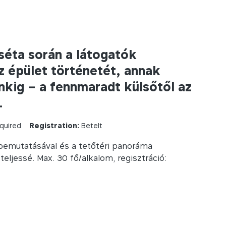
 séta során a látogatók
 épület történetét, annak
inkig – a fennmaradt külsőtől az
.
quired
Registration:
Betelt
 bemutatásával és a tetőtéri panoráma
eljessé. Max. 30 fő/alkalom, regisztráció: