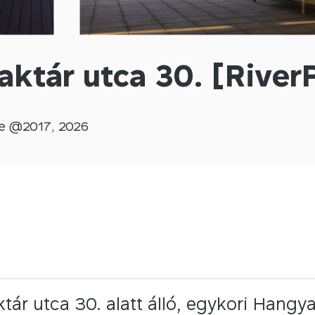
aktár utca 30. [River
e @
2017
,
2026
tár utca 30. alatt álló, egykori Hang