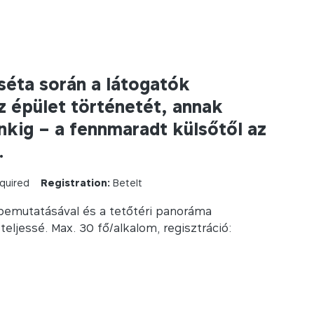
 séta során a látogatók
 épület történetét, annak
inkig – a fennmaradt külsőtől az
.
quired
Registration:
Betelt
 bemutatásával és a tetőtéri panoráma
eljessé. Max. 30 fő/alkalom, regisztráció: