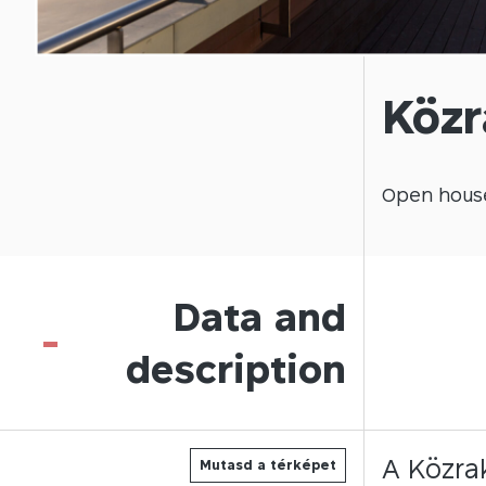
Közr
Open
hous
Data and
-
description
A Közrak
Mutasd a térképet