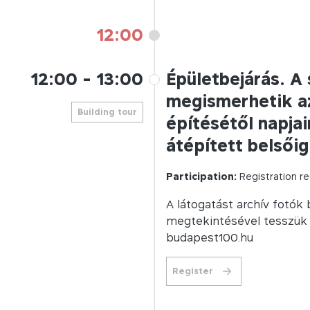
12:00
12:00
-
13:00
Épületbejárás. A
megismerhetik az
Building tour
építésétől napja
átépített belsőig
Participation:
Registration re
A látogatást archív fotók
megtekintésével tesszük t
budapest100.hu
Register