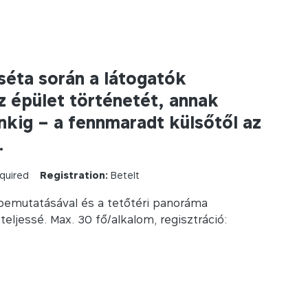
 séta során a látogatók
 épület történetét, annak
inkig – a fennmaradt külsőtől az
.
quired
Registration:
Betelt
 bemutatásával és a tetőtéri panoráma
eljessé. Max. 30 fő/alkalom, regisztráció: