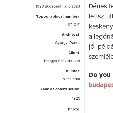
Dénes te
1093
Budapest,
IX.
district
letiszt
Topographical number:
37101/1
keskeny
Architect:
allegóri
Györgyi Dénes
jól pél
Client:
szemléle
Hangya Szövetkezet
Builder:
Do you 
nincs adat
budape
Year of construction:
1920
Photo: