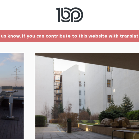
t us know, if you can contribute to this website with transla