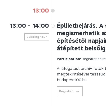
13:00
13:00
-
14:00
Épületbejárás. A
megismerhetik az
Building tour
építésétől napja
átépített belsőig
Participation:
Registration re
A látogatást archív fotók
megtekintésével tesszük t
budapest100.hu
Register