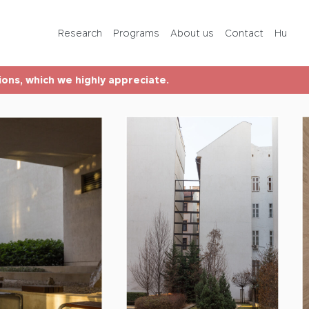
Programs
Research
Programs
About us
Contact
Hu
About us
tions, which we highly appreciate.
Contact
Hu