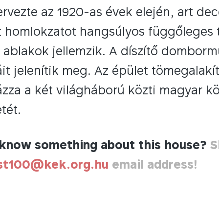
rvezte az 1920-as évek elején, art de
ult homlokzatot hangsúlyos függőleges 
 ablakok jellemzik. A díszítő dombor
áit jelenítik meg. Az épület tömegalak
dázza a két világháború közti magyar k
tét.
know something about this house?
S
st100@kek.org.hu
email address!