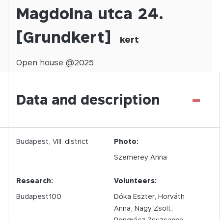
Magdolna utca 24.
[Grundkert]
kert
Open
house @
2025
-
Data and description
Budapest,
VIII.
district
Photo:
Szemerey Anna
Research:
Volunteers:
Budapest100
Dóka Eszter, Horváth
Anna, Nagy Zsolt,
Pongrácz Zsuzsanna,