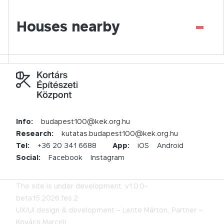
-
Houses nearby
Info:
budapest100@kek.org.hu
Research:
kutatas.budapest100@kek.org.hu
Tel:
+36 20 341 6688
App:
iOS
Android
Social:
Facebook
Instagram
The site is under development.
v1.0.0-
beta.15.2026.fes.2
UX/UI design & development –
Lente Márton,
Partner –
Kovács Marcell