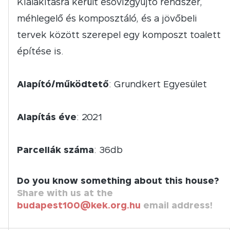
Kialakításra került esővízgyűjtő rendszer,
méhlegelő és komposztáló, és a jövőbeli
tervek között szerepel egy komposzt toalett
építése is.
Alapító/működtető
: Grundkert Egyesület
Alapítás éve
: 2021
Parcellák száma
: 36db
Do you know something about this house?
Share with us at the
budapest100@kek.org.hu
email address!