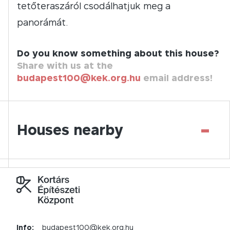
tetőteraszáról csodálhatjuk meg a
panorámát.
Do you know something about this house?
Share with us at the
budapest100@kek.org.hu
email address!
-
Houses nearby
Info:
budapest100@kek.org.hu