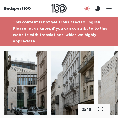
Budapest100
About us
This content is not yet translated to English.
Contact
Please let us know, if you can contribute to this
website with translations, which we highly
appreciate.
Hu
2
/
18