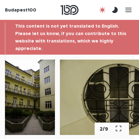
Budapest100
About us
This content is not yet translated to English.
Contact
Please let us know, if you can contribute to this
website with translations, which we highly
appreciate.
Hu
2
/
9