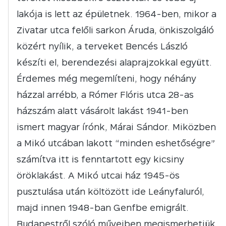
lakója is lett az épületnek. 1964-ben, mikor a
Zivatar utca felőli sarkon Áruda, önkiszolgáló
közért nyílik, a terveket Bencés László
készíti el, berendezési alaprajzokkal együtt.
Érdemes még megemlíteni, hogy néhány
házzal arrébb, a Rómer Flóris utca 28-as
házszám alatt vásárolt lakást 1941-ben
ismert magyar írónk, Márai Sándor. Miközben
a Mikó utcában lakott “minden eshetőségre”
számítva itt is fenntartott egy kicsiny
öröklakást. A Mikó utcai ház 1945-ös
pusztulása után költözött ide Leányfaluról,
majd innen 1948-ban Genfbe emigrált.
Budapestről szóló műveiben megismerhetjük