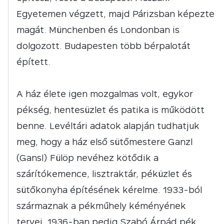
Egyetemen végzett, majd Párizsban képezte
magát. Münchenben és Londonban is
dolgozott. Budapesten több bérpalotát
épített.
A ház élete igen mozgalmas volt, egykor
pékség, hentesüzlet és patika is működött
benne. Levéltári adatok alapján tudhatjuk
meg, hogy a ház első sütőmestere Ganzl
(Gansl) Fülöp nevéhez kötődik a
szárítókemence, lisztraktár, péküzlet és
sütőkonyha építésének kérelme. 1933-ból
származnak a pékműhely kéményének
tervei. 1936-ban pedig Szabó Árpád pék