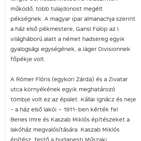
működő, több tulajdonost megélt
pékségnek. A magyar ipar almanachja szerint
a ház első pékmestere, Gansl Fülöp az I.
világháború alatt a német hadsereg egyik
gyalogsági egységének, a Jäger Divisionnek
főpékje volt.
A Rómer Flóris (egykori Zárda) és a Zivatar
utca környékének egyik meghatározó
tömbje volt ez az épület. Kállai Ignácz és neje
− a ház első lakói – 1911-ben kérték fel
Benes Imre és Kaszab Miklós építészeket a
lakóház megvalósítására. Kaszab Miklós
építész, festő a budapesti Műszaki