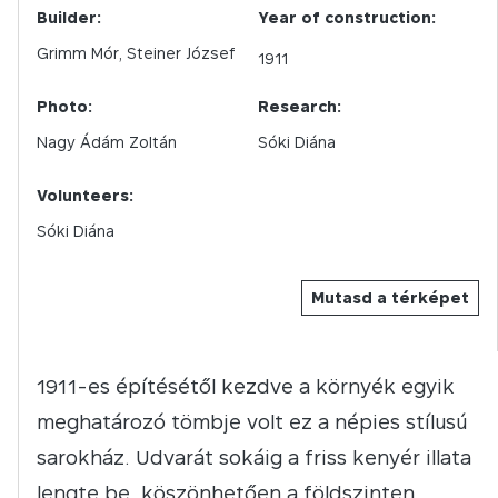
Builder:
Year of construction:
Grimm Mór, Steiner József
1911
Photo:
Research:
Nagy Ádám Zoltán
Sóki Diána
Volunteers:
Sóki Diána
Mutasd a térképet
1911-es építésétől kezdve a környék egyik
meghatározó tömbje volt ez a népies stílusú
sarokház. Udvarát sokáig a friss kenyér illata
lengte be, köszönhetően a földszinten