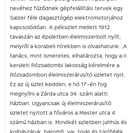
nevéhez fűződnek gépfelállítási tervek egy
Salzer féle dagasztógép elektromotorjához
kapcsolódóan. A péküzlet mellett 1912
tavaszán az épületben élelmiszerbolt nyílt,
melyről a korabeli hírekben is olvashatunk: „A
tanács, mint ismeretes, elhatározta, hogy a II.
kerületi Rózsadombi lakosság kérelmére a
Rózsadombon élelmiszerárusító üzletet nyit.
Ez az új üzlet kedden, e hó 17-én fog
megnyílni a Zárda utca 34. szám alatti
házban. Ugyancsak új élelmiszerárusító
üzletet nyitott a főváros a Mester utca 4.
számú házban is. Mindkét üzletben juhhús és
kolbászáruk, baromfi, vaj, tojás és túrófélék