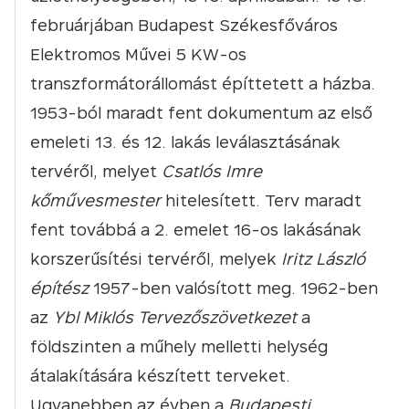
februárjában Budapest Székesfőváros
Elektromos Művei 5 KW-os
transzformátorállomást építtetett a házba.
1953-ból maradt fent dokumentum az első
emeleti 13. és 12. lakás leválasztásának
tervéről, melyet
Csatlós Imre
kőművesmester
hitelesített. Terv maradt
fent továbbá a 2. emelet 16-os lakásának
korszerűsítési tervéről, melyek
Iritz László
építész
1957-ben valósított meg. 1962-ben
az
Ybl Miklós Tervezőszövetkezet
a
földszinten a műhely melletti helység
átalakítására készített terveket.
Ugyanebben az évben a
Budapesti