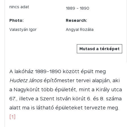
nincs adat
1889
- 1890
Photo:
Research:
Valastyán Igor
Angyal Rozália
Mutasd a térképet
A lakóház 1889-1890 között épült meg
Hudetz János
építőmester tervei alapján, aki
a Nagykörút több épületét, mint a Király utca
67., illetve a Szent István körút 6. és 8. száma
alatt ma is látható épületeket tervezte meg.
[1]