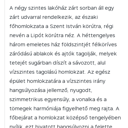
A négy szintes lakóház zárt sorban áll egy
zárt udvarral rendelkezik, az északi
főhomlokzata a Szent István körútra, régi
nevén a Lipót körútra néz. A héttengelyes
három emeletes ház földszintjét félköríves
záródású ablakok és ajtók tagolják, melyek
tetejét sugárban díszít a sávozott, alul
vízszintes tagolású homlokzat. Az egész
épület homlokzatára a vízszintes irány
hangsúlyozása jellemző, nyugodt,
szimmetrikus egyensúly, a vonalka és a
tömegek harmóniája figyelhető meg rajta. A
főbejárat a homlokzat középső tengelyében
nyílik, ezt hivatott hangsúlyozni a felette,