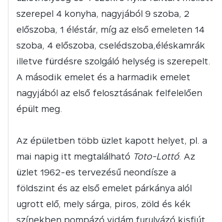
szerepel 4 konyha, nagyjából 9 szoba, 2
előszoba, 1 éléstár, míg az első emeleten 14
szoba, 4 előszoba, cselédszoba,éléskamrák
illetve fürdésre szolgáló helység is szerepelt.
A második emelet és a harmadik emelet
nagyjából az első felosztásának felfelelően
épült meg.
Az épületben több üzlet kapott helyet, pl. a
mai napig itt megtalálható
Toto-Lottó
. Az
üzlet 1962-es tervezésű neondísze a
földszint és az első emelet párkánya alól
ugrott elő, mely sárga, piros, zöld és kék
színekben pompázó vidám furulyázó kisfiút