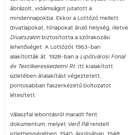
ábrázolt, vidámságot jutatott a
mindennapokba. Ekkor a Lottózó mellett
divatlapokat, hírlapokat áruló helység, illetve
Divatszalon
biztosította a szórakozási
lehetőséget. A Lottózót 1963-ban
alakították át. 1928-ban a
Lipótvárosi Fonal
és Textilkereskedelmi Rt.
itt kialakított
üzletében átalakítást végeztetett,
pontosabban faszerkezetű boltozatot
létesített.
Válaszfal lebontásról maradt fent
dokumentum, melyet
Verő Pál
rendelt
üzlethelységében, 1940. áprilisában. 1948.