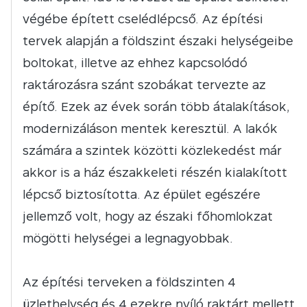
végébe épített cselédlépcső. Az építési
tervek alapján a földszint északi helységeibe
boltokat, illetve az ehhez kapcsolódó
raktározásra szánt szobákat tervezte az
építő. Ezek az évek során több átalakítások,
modernizáláson mentek keresztül. A lakók
számára a szintek közötti közlekedést már
akkor is a ház északkeleti részén kialakított
lépcső biztosította. Az épület egészére
jellemző volt, hogy az északi főhomlokzat
mögötti helységei a legnagyobbak.
Az építési terveken a földszinten 4
üzlethelység és 4 ezekre nyíló raktárt mellett