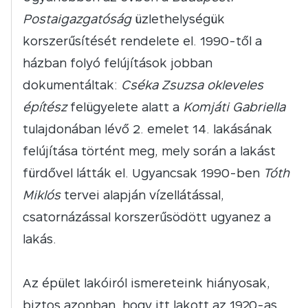
Postaigazgatóság
üzlethelységük
korszerűsítését rendelete el. 1990-től a
házban folyó felújítások jobban
dokumentáltak:
Cséka Zsuzsa okleveles
építész
felügyelete alatt a
Komjáti Gabriella
tulajdonában lévő 2. emelet 14. lakásának
felújítása történt meg, mely során a lakást
fürdővel látták el. Ugyancsak 1990-ben
Tóth
Miklós
tervei alapján vízellátással,
csatornázással korszerűsödött ugyanez a
lakás.
Az épület lakóiról ismereteink hiányosak,
biztos azonban, hogy itt lakott az 1920-as