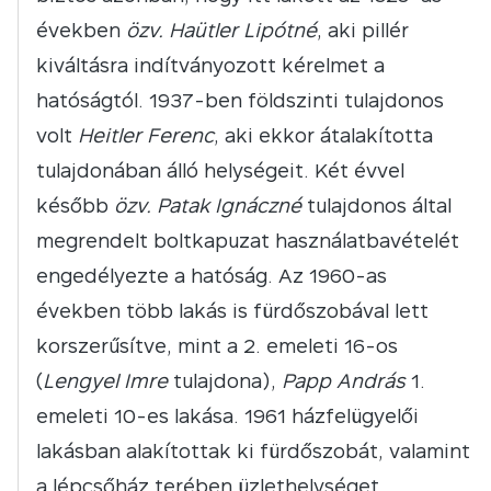
években
özv. Haütler Lipótné
, aki pillér
kiváltásra indítványozott kérelmet a
hatóságtól. 1937-ben földszinti tulajdonos
volt
Heitler Ferenc
, aki ekkor átalakította
tulajdonában álló helységeit. Két évvel
később
özv. Patak Ignáczné
tulajdonos által
megrendelt boltkapuzat használatbavételét
engedélyezte a hatóság. Az 1960-as
években több lakás is fürdőszobával lett
korszerűsítve, mint a 2. emeleti 16-os
(
Lengyel Imre
tulajdona),
Papp András
1.
emeleti 10-es lakása. 1961 házfelügyelői
lakásban alakítottak ki fürdőszobát, valamint
a lépcsőház terében üzlethelységet