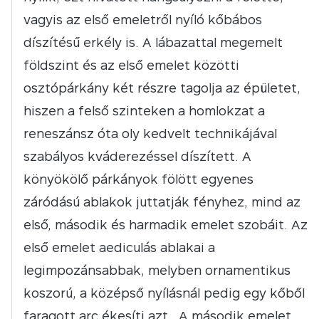
vagyis az első emeletről nyíló kőbábos
díszítésű erkély is. A lábazattal megemelt
földszint és az első emelet közötti
osztópárkány két részre tagolja az épületet,
hiszen a felső szinteken a homlokzat a
reneszánsz óta oly kedvelt technikájával
szabályos kváderezéssel díszített. A
könyökölő párkányok fölött egyenes
záródású ablakok juttatják fényhez, mind az
első, második és harmadik emelet szobáit. Az
első emelet aediculás ablakai a
legimpozánsabbak, melyben ornamentikus
koszorú, a középső nyílásnál pedig egy kőből
faragott arc ékesíti azt. .A második emelet