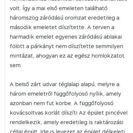
volt. Így a mai első emeleten található
háromszög záródású oromzat eredetileg a
második emeletet díszítette. A terven a
harmadik emelet egyenes záródású ablakai
fölött a párkányt nem díszítette semmilyen
mintázat, ahogyan ez az egész homlokzatot
sem.
A belső zárt udvar téglalap alapú, melyre a
három emeletről függőfolyosó nyílik, amely
azonban nem fut körbe. A függőfolyosó
kovácsoltvas korlát díszíti Az épület pincével
rendelkezik, amely eredetileg is raktározási
céllal épült. Ide is levezet az épület délkeleti