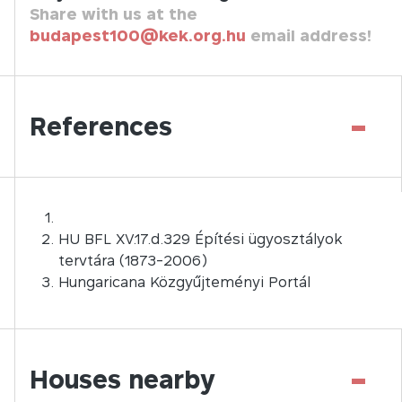
Share with us at the
budapest100@kek.org.hu
email address!
-
References
HU BFL XV.17.d.329 Építési ügyosztályok
tervtára (1873-2006)
Hungaricana Közgyűjteményi Portál
-
Houses nearby