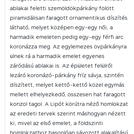
ablakai feletti szemöldökpárkány fölött
piramidálisan faragott ornamentikus díszítés
látható, melyet középen egy-egy női, a
harmadik emeleten pedig egy-egy férfi arc
koronázza meg. Az egylemezes övpárkányra
ülnek rá a harmadik emelet egyenes
záródású ablakai is. Az épületet felülről
lezáró koronázó-párkány fríz sávja, szintén
díszített, melyet kettő-kettő közel egymás
mellett elhelyezkedő, összesen hat faragott
konzol tagol. A Lipót körútra néző homlokzat
az eredeti tervek szerint máshogyan nézett
ki, mivel az első emelet, a földszinti
homlokzathoz hasonlóan sávozott alakalítású