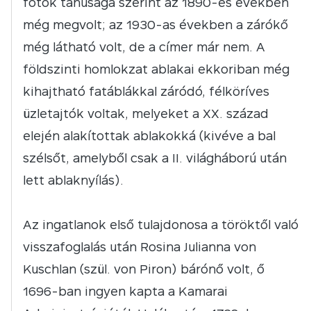
fotók tanúsága szerint az 1890-es években
még megvolt; az 1930-as években a zárókő
még látható volt, de a címer már nem. A
földszinti homlokzat ablakai ekkoriban még
kihajtható fatáblákkal záródó, félköríves
üzletajtók voltak, melyeket a XX. század
elején alakítottak ablakokká (kivéve a bal
szélsőt, amelyből csak a II. világháború után
lett ablaknyílás).
Az ingatlanok első tulajdonosa a töröktől való
visszafoglalás után Rosina Julianna von
Kuschlan (szül. von Piron) bárónő volt, ő
1696-ban ingyen kapta a Kamarai