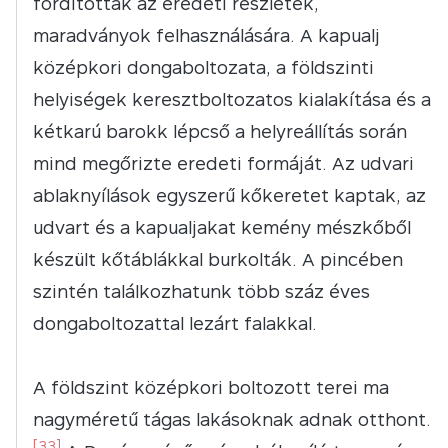
fordítottak az eredeti részletek,
maradványok felhasználására. A kapualj
középkori dongaboltozata, a földszinti
helyiségek keresztboltozatos kialakítása és a
kétkarú barokk lépcső a helyreállítás során
mind megőrizte eredeti formáját. Az udvari
ablaknyílások egyszerű kőkeretet kaptak, az
udvart és a kapualjakat kemény mészkőből
készült kőtáblákkal burkolták. A pincében
szintén találkozhatunk több száz éves
dongaboltozattal lezárt falakkal.
A földszint középkori boltozott terei ma
nagyméretű tágas lakásoknak adnak otthont.
[33]