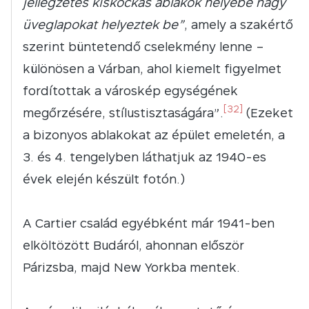
jellegzetes kiskockás ablakok helyébe nagy
üveglapokat helyeztek be”
, amely a szakértő
szerint büntetendő cselekmény lenne –
különösen a Várban, ahol kiemelt figyelmet
fordítottak a városkép egységének
[32]
megőrzésére, stílustisztaságára”.
(Ezeket
a bizonyos ablakokat az épület emeletén, a
3. és 4. tengelyben láthatjuk az 1940-es
évek elején készült fotón.)
A Cartier család egyébként már 1941-ben
elköltözött Budáról, ahonnan először
Párizsba, majd New Yorkba mentek.