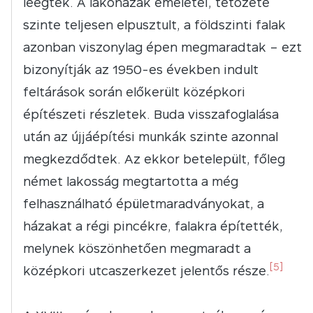
leégtek. A lakóházak emeletei, tetőzete
szinte teljesen elpusztult, a földszinti falak
azonban viszonylag épen megmaradtak – ezt
bizonyítják az 1950-es években indult
feltárások során előkerült középkori
építészeti részletek. Buda visszafoglalása
után az újjáépítési munkák szinte azonnal
megkezdődtek. Az ekkor betelepült, főleg
német lakosság megtartotta a még
felhasználható épületmaradványokat, a
házakat a régi pincékre, falakra építették,
melynek köszönhetően megmaradt a
[5]
középkori utcaszerkezet jelentős része.