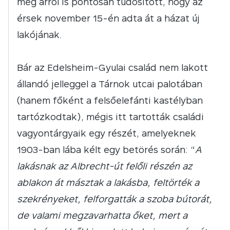
még arról is pontosan tudósított, hogy az
érsek november 15-én adta át a házat új
lakójának.
Bár az Edelsheim-Gyulai család nem lakott
állandó jelleggel a Tárnok utcai palotában
(hanem főként a felsőelefánti kastélyban
tartózkodtak), mégis itt tartották családi
vagyontárgyaik egy részét, amelyeknek
1903-ban lába kélt egy betörés során: “
A
lakásnak az Albrecht-út felőli részén az
ablakon át másztak a lakásba, feltörték a
szekrényeket, felforgatták a szoba bútorát,
de valami megzavarhatta őket, mert a