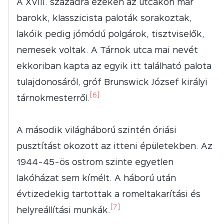
A XVIII. századra ezeken az utcákon már
barokk, klasszicista paloták sorakoztak,
lakóik pedig jómódú polgárok, tisztviselők,
nemesek voltak. A Tárnok utca mai nevét
ekkoriban kapta az egyik itt található palota
tulajdonosáról, gróf Brunswick József királyi
[6]
tárnokmesterről.
A második világháború szintén óriási
pusztítást okozott az itteni épületekben. Az
1944-45-ös ostrom szinte egyetlen
lakóházat sem kímélt. A háború után
évtizedekig tartottak a romeltakarítási és
[7]
helyreállítási munkák.