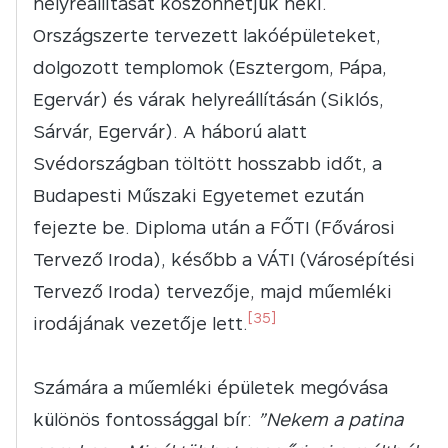
helyreállítását köszönhetjük neki.
Országszerte tervezett lakóépületeket,
dolgozott templomok (Esztergom, Pápa,
Egervár) és várak helyreállításán (Siklós,
Sárvár, Egervár). A háború alatt
Svédországban töltött hosszabb időt, a
Budapesti Műszaki Egyetemet ezután
fejezte be. Diploma után a FŐTI (Fővárosi
Tervező Iroda), később a VÁTI (Városépítési
Tervező Iroda) tervezője, majd műemléki
[35]
irodájának vezetője lett.
Számára a műemléki épületek megóvása
különös fontossággal bír:
”
Nekem a patina