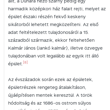
állt, a Dunára néző szárny pedig egy
harmadik középkori ház falait rejti, melyet az
épület északi részén fekvő keskeny
sikátorból lehetett megközelíteni. Az első
adat feltételezett tulajdonosáról a 15.
századból származik, ekkor feltehetően
Kalmár János (Jankó kalmár), illetve özvegye
tulajdonában volt legalább az egyik itt álló
[8]
épület.
Az évszázadok során ezek az épületek,
épületrészek rengeteg átalakításon,
újjáépítésen mentek keresztül. A török
hódoltság és az 1686-os ostrom súlyos