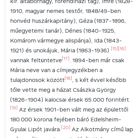
kir. altábornagy, főrendiházi tag), Imre (1828-
1910, magyar nemes testőr, 1848/49-ben
honvéd huszárkapitány), Géza (1837-1896,
műegyetemi tanár), Dénes (1840-1925,
Komárom vármegye alispánja), Ida (1843-
[15]
[16]
1921) és unokájuk, Mária (1863-1936)
[17]
vannak feltüntetve
. 1894-ben már csak
Mária neve van a címjegyzékben a
[18]
tulajdonosok között
, s két évvel később
tőle vette meg a házat Császka György
(1826-1904) kalocsai érsek 65.000 forintért.
[19]
Az érsek 1901-ben vált meg az épülettől
180.000 korona fejében báró Edelsheim-
[20]
Gyulai Lipót javára.
Az Alkotmány című lap