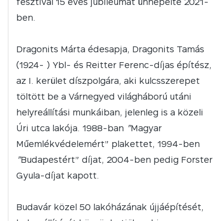
fesztivál 15 éves jubileumát ünnepelte 2021-
ben.
Dragonits Márta édesapja, Dragonits Tamás
(1924- ) Ybl- és Reitter Ferenc-díjas építész,
az I. kerület díszpolgára, aki kulcsszerepet
töltött be a Várnegyed világháború utáni
helyreállítási munkáiban, jelenleg is a közeli
Úri utca lakója. 1988-ban
”
Magyar
Műemlékvédelemért” plakettet, 1994-ben
”
Budapestért” díjat, 2004-ben pedig Forster
Gyula-díjat kapott.
Budavár közel 50 lakóházának újjáépítését,