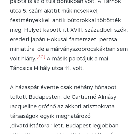
palota is az ő tulajdonukban volt. A Tárnok
utca 5. szám alattit műkincsekkel,
festményekkel, antik bútorokkal töltötték
meg. Helyet kapott itt XVIII. századbeli szék,
eredeti japán Hokusai fametszet, perzsa
miniatúra, de a márványszobrocskákban sem
[30]
volt hiány.
A másik palotájuk a mai
Táncsics Mihály utca 11. volt.
A házaspár évente csak néhány hónapot
töltött Budapesten, de Cartierné Almásy
Jacqueline grófnő az akkori arisztokrata
társaságok egyik meghatározó
„divatdiktátora” lett. Budapest legjobban