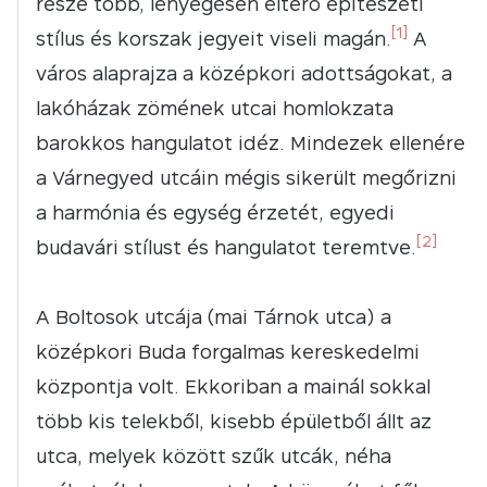
része több, lényegesen eltérő építészeti
[1]
stílus és korszak jegyeit viseli magán.
A
város alaprajza a középkori adottságokat, a
lakóházak zömének utcai homlokzata
barokkos hangulatot idéz. Mindezek ellenére
a Várnegyed utcáin mégis sikerült megőrizni
a harmónia és egység érzetét, egyedi
[2]
budavári stílust és hangulatot teremtve.
A Boltosok utcája (mai Tárnok utca) a
középkori Buda forgalmas kereskedelmi
központja volt. Ekkoriban a mainál sokkal
több kis telekből, kisebb épületből állt az
utca, melyek között szűk utcák, néha