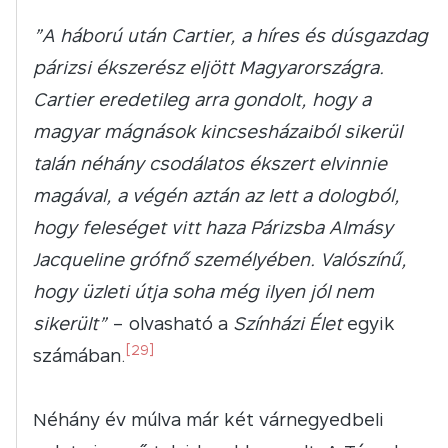
”
A háború után Cartier, a híres és dúsgazdag
párizsi ékszerész eljött Magyarországra.
Cartier eredetileg arra gondolt, hogy a
magyar mágnások kincsesházaiból sikerül
talán néhány csodálatos ékszert elvinnie
magával, a végén aztán az lett a dologból,
hogy feleséget vitt haza Párizsba Almásy
Jacqueline grófnő személyében. Valószínű,
hogy üzleti útja soha még ilyen jól nem
sikerült”
– olvasható a
Színházi Élet
egyik
[29]
számában.
Néhány év múlva már két várnegyedbeli