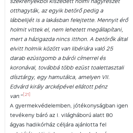
szekrényekből kiszedett holmi nagyrészét
otthagyták, az egyik betörő pedig a
lábbelijét is a lakásban felejtette. Mennyit érő
holmit vittek el, nem lehetett megállapítani,
mert a házigazda nincs itthon. A betörők által
elvitt holmik között van libériára való 25
darab ezüstgomb a bárói címerrel és
koronával, továbbá több ezüst toalettasztali
dísztárgy, egy hamutálca, amelyen VII.
Edvárd király arcképével ellátott pénz
[21]
van
.”
A gyermekvédelemben, jótékonyságban igen
tevékeny báró az I. világháború alatt 80
ágyas hadikórház céljára ajánlotta fel