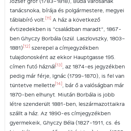
József gróf (1783–1818), Buda városának
tanácsnoka, bírája és polgármestere, megyei
[11]
táblabíró volt.
A ház a következő
évtizedekben is “családban maradt”, 1867-
ben Ghyczy Borbála (szül. Laszlovszky, 1803–
[12]
1881)
szerepel a címjegyzékben
tulajdonosként az ekkor Hauptgasse 195.
[13]
címen futó háznál
, az 1874-es jegyzékben
pedig már férje, Ignác (1799-1870), is fel van
[14]
tüntetve mellette
, bár ő a valóságban már
1870-ben elhunyt. Miután Borbála is jobb
létre szenderült 1881-ben, leszármazottaikra
szállt a ház. Az 1890-es címjegyzékben
gyermekeik, Ghyczy Béla (1827-1911, cs. és