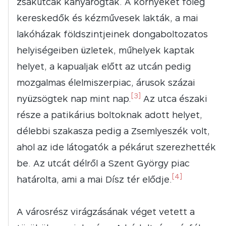
zsákutcák kanyarogtak. A környéket főleg
kereskedők és kézművesek lakták, a mai
lakóházak földszintjeinek dongaboltozatos
helyiségeiben üzletek, műhelyek kaptak
helyet, a kapualjak előtt az utcán pedig
mozgalmas élelmiszerpiac, árusok százai
[3]
nyüzsögtek nap mint nap.
Az utca északi
része a patikárius boltoknak adott helyet,
délebbi szakasza pedig a Zsemlyeszék volt,
ahol az ide látogatók a pékárut szerezhették
be. Az utcát délről a Szent György piac
[4]
határolta, ami a mai Dísz tér elődje.
A városrész virágzásának véget vetett a