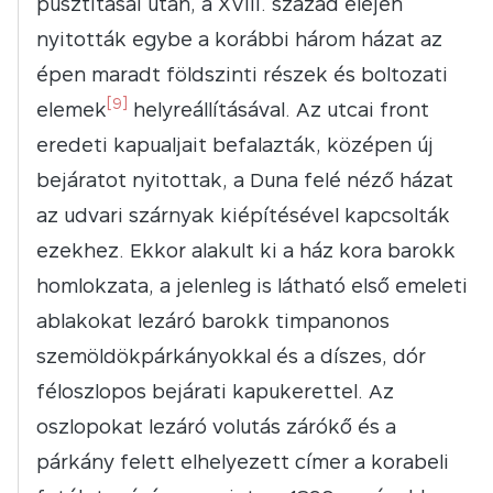
pusztításai után, a XVIII. század elején
nyitották egybe a korábbi három házat az
épen maradt földszinti részek és boltozati
[9]
elemek
helyreállításával. Az utcai front
eredeti kapualjait befalazták, középen új
bejáratot nyitottak, a Duna felé néző házat
az udvari szárnyak kiépítésével kapcsolták
ezekhez. Ekkor alakult ki a ház kora barokk
homlokzata, a jelenleg is látható első emeleti
ablakokat lezáró barokk timpanonos
szemöldökpárkányokkal és a díszes, dór
féloszlopos bejárati kapukerettel. Az
oszlopokat lezáró volutás zárókő és a
párkány felett elhelyezett címer a korabeli