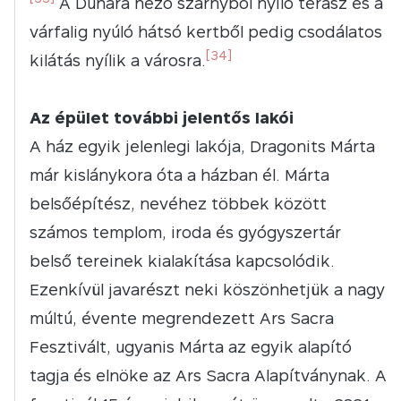
A Dunára néző szárnyból nyíló terasz és a
várfalig nyúló hátsó kertből pedig csodálatos
[34]
kilátás nyílik a városra.
Az épület további jelentős lakói
A ház egyik jelenlegi lakója, Dragonits Márta
már kislánykora óta a házban él. Márta
belsőépítész, nevéhez többek között
számos templom, iroda és gyógyszertár
belső tereinek kialakítása kapcsolódik.
Ezenkívül javarészt neki köszönhetjük a nagy
múltú, évente megrendezett Ars Sacra
Fesztivált, ugyanis Márta az egyik alapító
tagja és elnöke az Ars Sacra Alapítványnak. A