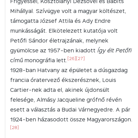
Frigyessel, Kosztolányi Dezsővel és Babits
Mihállyal. Szívügye volt a magyar költészet,
támogatta József Attila és Ady Endre
munkásságát. Elkötelezett kutatója volt
Petőfi Sándor életrajzának, melynek
gyümölcse az 1957-ben kiadott
Így élt Petőfi
[26]
[27]
című monográfia lett.
1928-ban Hatvany az épületet a dúsgazdag
francia óratervező ékszerésznek, Louis
Cartier-nek adta el, akinek újdonsült
felesége, Almásy Jacqueline grófnő révén
esett a választás a Budai Várnegyedre. A pár
1924-ben házasodott össze Magyarországon.
[28]