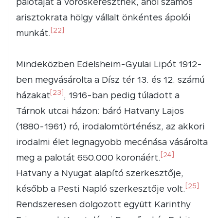
palotáját a Vöröskeresztnek, ahol számos
arisztokrata hölgy vállalt önkéntes ápolói
[22]
munkát.
Mindeközben Edelsheim-Gyulai Lipót 1912-
ben megvásárolta a Dísz tér 13. és 12. számú
[23]
házakat
, 1916-ban pedig túladott a
Tárnok utcai házon: báró Hatvany Lajos
(1880-1961) ró, irodalomtörténész, az akkori
irodalmi élet legnagyobb mecénása vásárolta
[24]
meg a palotát 650.000 koronáért.
Hatvany a Nyugat alapító szerkesztője,
[25]
később a Pesti Napló szerkesztője volt.
Rendszeresen dolgozott együtt Karinthy