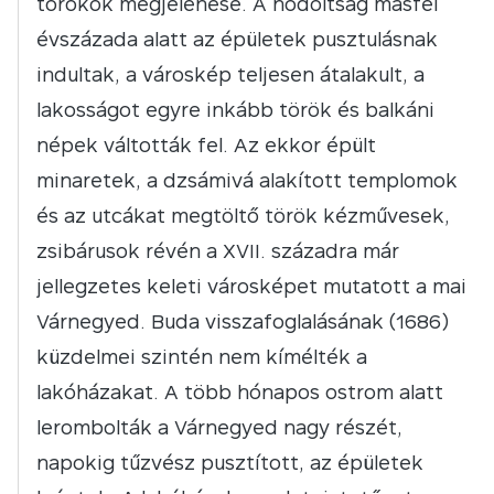
törökök megjelenése. A hódoltság másfél
évszázada alatt az épületek pusztulásnak
indultak, a városkép teljesen átalakult, a
lakosságot egyre inkább török és balkáni
népek váltották fel. Az ekkor épült
minaretek, a dzsámivá alakított templomok
és az utcákat megtöltő török kézművesek,
zsibárusok révén a XVII. századra már
jellegzetes keleti városképet mutatott a mai
Várnegyed. Buda visszafoglalásának (1686)
küzdelmei szintén nem kímélték a
lakóházakat. A több hónapos ostrom alatt
lerombolták a Várnegyed nagy részét,
napokig tűzvész pusztított, az épületek