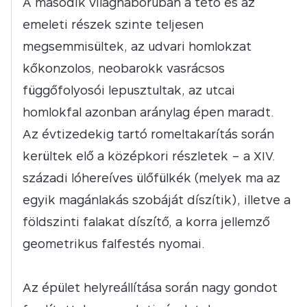
A második világháborúban a tető és az
emeleti részek szinte teljesen
megsemmisültek, az udvari homlokzat
kőkonzolos, neobarokk vasrácsos
függőfolyosói lepusztultak, az utcai
homlokfal azonban aránylag épen maradt.
Az évtizedekig tartó romeltakarítás során
kerültek elő a középkori részletek – a XIV.
századi lóhereíves ülőfülkék (melyek ma az
egyik magánlakás szobáját díszítik), illetve a
földszinti falakat díszítő, a korra jellemző
geometrikus falfestés nyomai.
Az épület helyreállítása során nagy gondot