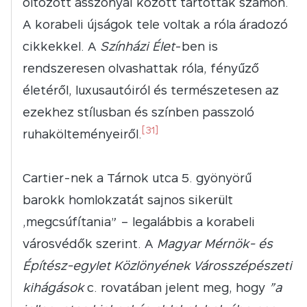
öltözött asszonyai között tartották számon.
A korabeli újságok tele voltak a róla áradozó
cikkekkel. A
Színházi Élet
-ben is
rendszeresen olvashattak róla, fényűző
életéről, luxusautóiról és természetesen az
ezekhez stílusban és színben passzoló
[31]
ruhakölteményeiről.
Cartier-nek a Tárnok utca 5. gyönyörű
barokk homlokzatát sajnos sikerült
„megcsúfítania” – legalábbis a korabeli
városvédők szerint. A
Magyar Mérnök- és
Építész-egylet Közlönyének
Városszépészeti
kihágások
c. rovatában jelent meg, hogy
”
a