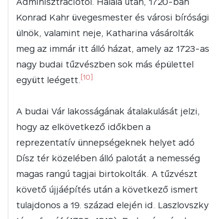
Adminisztrációtól. Halála után, 1720-ban
Konrad Kahr üvegesmester és városi bírósági
ülnök, valamint neje, Katharina vásárolták
meg az immár itt álló házat, amely az 1723-as
nagy budai tűzvészben sok más épülettel
[10]
együtt leégett.
A budai Vár lakosságának átalakulását jelzi,
hogy az elkövetkező időkben a
reprezentatív ünnepségeknek helyet adó
Dísz tér közelében álló palotát a nemesség
magas rangú tagjai birtokolták. A tűzvészt
követő újjáépítés után a következő ismert
tulajdonos a 19. század elején id. Laszlovszky