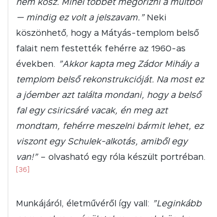
nem kosz. Minél többet megőrizni a múltból
— mindig ez volt a jelszavam.”
Neki
köszönhető, hogy a Mátyás-templom belső
falait nem festették fehérre az 1960-as
években.
”
Akkor kapta meg Zádor Mihály a
templom belső rekonstrukcióját. Na most ez
a jóember azt találta mondani, hogy a belső
fal egy csiricsáré vacak, én meg azt
mondtam, fehérre meszelni bármit lehet, ez
viszont egy Schulek-alkotás, amiből egy
van!”
– olvasható egy róla készült portréban.
[36]
Munkájáról, életművéről így vall:
”
Leginkább