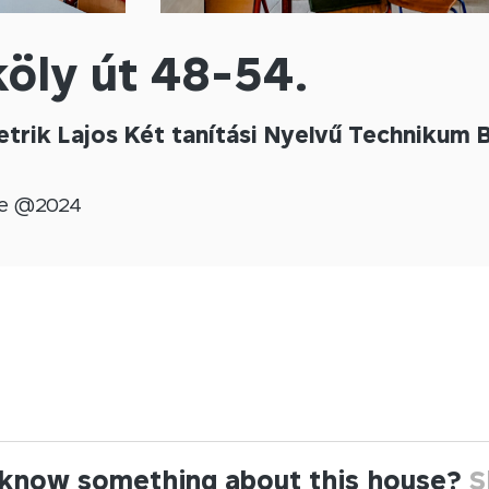
öly út 48-54.
trik Lajos Két tanítási Nyelvű Technikum B
e @
2024
know something about this house?
S