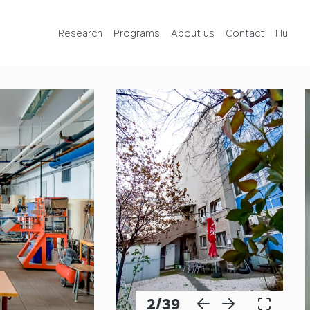
Programs
Research
Programs
About us
Contact
Hu
About us
Contact
Hu
2
/
39