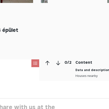
 épület
0
/
2
Content
Data and descriptio
Houses nearby
hare with us at the