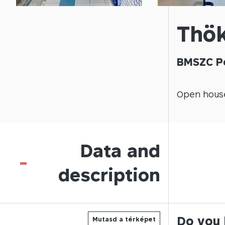
Thök
BMSZC Pe
Open
hous
Data and
-
description
Do you 
Mutasd a térképet