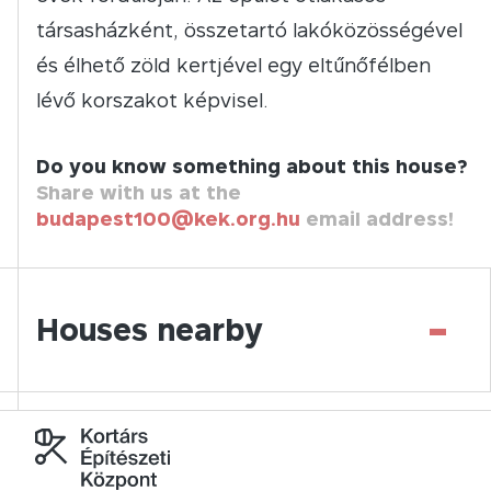
társasházként, összetartó lakóközösségével
és élhető zöld kertjével egy eltűnőfélben
lévő korszakot képvisel.
Do you know something about this house?
Share with us at the
budapest100@kek.org.hu
email address!
-
Houses nearby