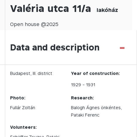
Valéria utca 11/a
lakóház
Open
house @
2025
-
Data and description
Budapest,
III.
district
Year of construction:
1929
- 1931
Photo:
Research:
Fullár Zoltán
Balogh Ágnes önkéntes,
Pataki Ferenc
Volunteers:
Schäffer Zsuzsa, Pataki