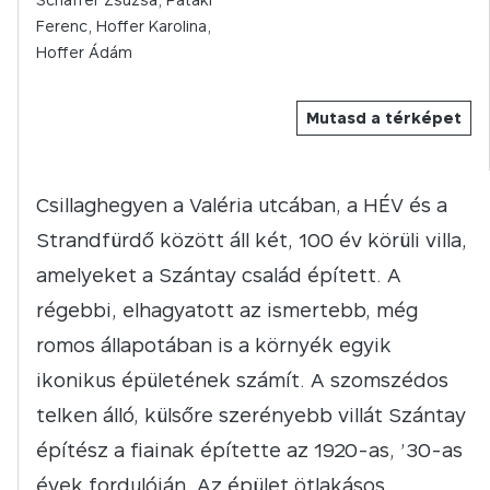
Ferenc, Hoffer Karolina,
Hoffer Ádám
Mutasd a térképet
Csillaghegyen a Valéria utcában, a HÉV és a
Strandfürdő között áll két, 100 év körüli villa,
amelyeket a Szántay család épített. A
régebbi, elhagyatott az ismertebb, még
romos állapotában is a környék egyik
ikonikus épületének számít. A szomszédos
telken álló, külsőre szerényebb villát Szántay
építész a fiainak építette az 1920-as, ’30-as
évek fordulóján. Az épület ötlakásos