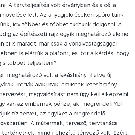
ani. A tervteljesítés volt érvényben és a cél a
növelése lett. Az anyagjelöléseken spóroltunk,
tünk, így többet és többet tudtunk dolgozni. A
addig az építészeti rajz egyik meghatározó eleme
án el is maradt, már csak a vonalvastagsággal
ebben is elértük a plafont, és jött a kérdés: hogy
is többet teljesíteni?
n meghatározó volt a lakáshiány, illetve új
árak, irodák alakultak, amiknek létesítmény
 tervezést, megvalósítást nem úgy kell elképzelni,
gy van az embernek pénze, aki megrendeli Ybl
djuk tíz tervet, az egyiket a megrendelő
 egyszerűen. A műtermek, tervező, tervtanács,
 történetnek, mind nehezítő tényező volt. Ezért,