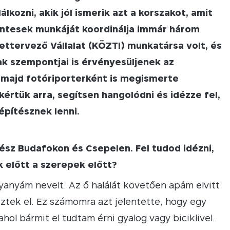
kozni, akik jól ismerik azt a korszakot, amit
éntesek munkáját koordinálja immár három
ettervező Vállalat (KÖZTI) munkatársa volt, és
k szempontjai is érvényesüljenek az
 majd fotóriporterként is megismerte
értük arra, segítsen hangolódni és idézze fel,
 építésznek lenni.
tész Budafokon és Csepelen. Fel tudod idézni,
 előtt a szerepek előtt?
anyám nevelt. Az ő halálát követően apám elvitt
ztek el. Ez számomra azt jelentette, hogy egy
hol bármit el tudtam érni gyalog vagy biciklivel.