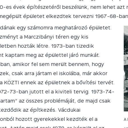
70-es évek építészetéről beszélünk, nem lehet azt
egépült épületet elkezdtek tervezni 1967-68-ban. 
ldának egy számomra meghatározó épületet.
ézményt a Marczibányi téren egy kis
letben hozták létre. 1973-ban tizedik
t kaptam meg az épülettel járó munkát.
an, amikor fel sem merült bennem, hogy
zek, csak arra jártam el iskolába, már akkor
 a KÖZTI ennek az épületnek a bővítési tervét.
72-73-ban jutott el a kiviteli tervig. 1973-74-
artam” az összes problémáját, de majd csak
ezdődik az építkezés. Vácdukai
onból hozott gyerekekkel kezdték el a
A 