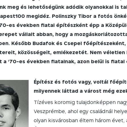
k meg és lehetőségünk adódik olyanokkal is talál
dapest100 megidéz. Polinszky Tibor a fotós önk
70-es években fiatal építészként épp a Középül
erepet vállalt abban, hogy a mozgáskorlátozotta
ben. Később Budafok és Csepel főépítészeként,
ereit, közösségeit, emlékezetét. Nem véletlen k
t a ‘70-es években fiatalnak, azon belül is fiatal
Építész és fotós vagy, voltál főépí
milyennek láttad a várost még ezek
Tízéves koromig tulajdonképpen nagy
Veszprémbe, ahol egy családnál helye
olyan kisvárosban éltem három évet, a