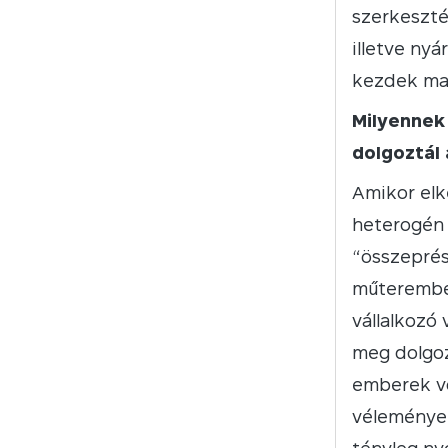
szerkesztés
illetve ny
kezdek ma
Milyennek
dolgoztál
Amikor elk
heterogén 
“összeprés
műteremben
vállalkozó 
meg dolgoz
emberek vo
véleménye,