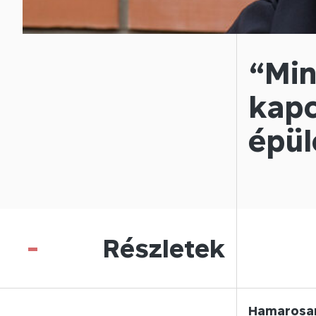
“Min
kapc
épül
-
Részletek
Hamarosan