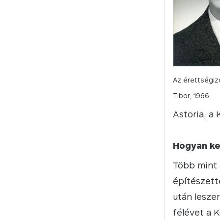
Az érettségiz
Tibor, 1966
Astoria, a 
Hogyan ke
Több mint 
építészett
után lesze
félévet a 