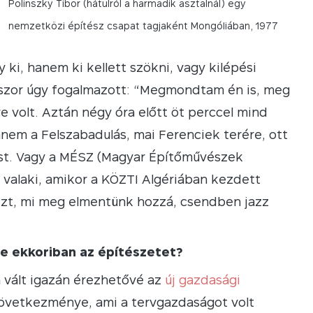
Polinszky Tibor (hátulról a harmadik asztalnál) egy
nemzetközi építész csapat tagjaként Mongóliában, 1977
i, hanem ki kellett szökni, vagy kilépési
sokszor úgy fogalmazott: “Megmondtam én is, meg
e volt. Aztán négy óra előtt öt perccel mind
nem a Felszabadulás, mai Ferenciek terére, ott
gást. Vagy a MÉSZ (Magyar Építőművészek
t valaki, amikor a KÖZTI Algériában kezdett
ezt, mi meg elmentünk hozzá, csendben jazz
te ekkoriban az építészetet?
 vált igazán érezhetővé az
új gazdasági
vetkezménye, ami a tervgazdaságot volt