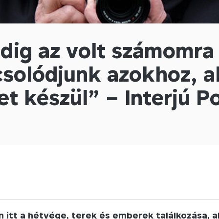
dig az volt számomra 
solódjunk azokhoz, a
et készül” – Interjú P
 itt a hétvége, terek és emberek találkozása, a