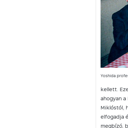
Yoshida profe
kellett. E
ahogyan a 
Miklóstól,
elfogadja 
megbízó, b