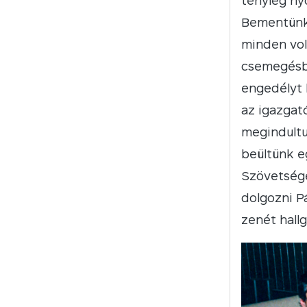
tényleg nyo
Bementünk 
minden vol
csemegésbő
engedélyt 
az igazgat
megindultu
beültünk e
Szövetsége
dolgozni P
zenét hall