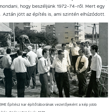
 mondani, hogy beszéljünk 1972-74-ről. Mert egy
Aztán jött az építés is, ami szintén elhúzódott.
BME Építész kar építőtáborának vezetőjeként a kép jobb