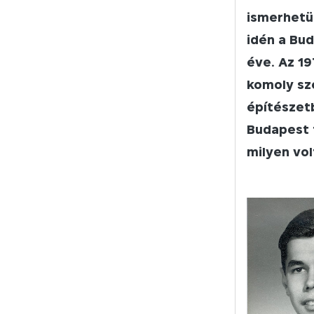
ismerhetün
idén a Bu
éve. Az 19
komoly sz
építészet
Budapest t
milyen vol