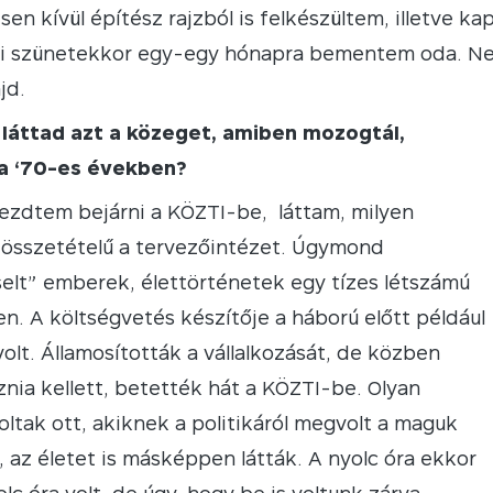
en kívül építész rajzból is felkészültem, illetve kap
ári szünetekkor egy-egy hónapra bementem oda. Ne
jd.
 láttad azt a közeget, amiben mozogtál,
 a ‘70-es években?
ezdtem bejárni a KÖZTI-be, láttam, milyen
összetételű a tervezőintézet. Úgymond
elt” emberek, élettörténetek egy tízes létszámú
. A költségvetés készítője a háború előtt például
volt. Államosították a vállalkozását, de közben
nia kellett, betették hát a KÖZTI-be. Olyan
ltak ott, akiknek a politikáról megvolt a maguk
 az életet is másképpen látták. A nyolc óra ekkor