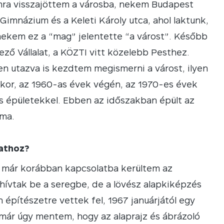
mra visszajöttem a városba, nekem Budapest
 Gimnázium és a Keleti Károly utca, ahol laktunk,
nekem ez a “mag” jelentette “a várost”. Később
ző Vállalat, a KÖZTI vitt közelebb Pesthez.
n utazva is kezdtem megismerni a várost, ilyen
Ekkor, az 1960-as évek végén, az 1970-es évek
mos épületekkel. Ebben az időszakban épült az
 ma.
lathoz?
 már korábban kapcsolatba kerültem az
 hívtak be a seregbe, de a lövész alapkiképzés
 építészetre vettek fel, 1967 januárjától egy
 már úgy mentem, hogy az alaprajz és ábrázoló