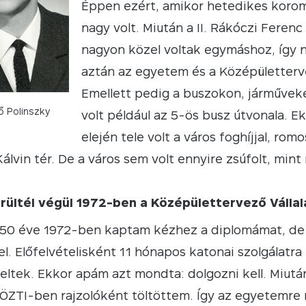
Éppen ezért, amikor hetedikes koro
nagy volt. Miután a II. Rákóczi Ferenc
nagyon közel voltak egymáshoz, így 
aztán az egyetem és a Középületterve
Emellett pedig a buszokon, járműveke
ő Polinszky
volt például az 5-ös busz útvonala. 
elején tele volt a város foghíjjal, ro
Kálvin tér. De a város sem volt ennyire zsúfolt, mint
rültél végül 1972-ben a Középülettervező Válla
50 éve 1972-ben kaptam kézhez a diplomámat, de
el. Előfelvételisként 11 hónapos katonai szolgálatra
reltek. Ekkor apám azt mondta: dolgozni kell. Miután
KÖZTI-ben rajzolóként töltöttem. Így az egyetemre