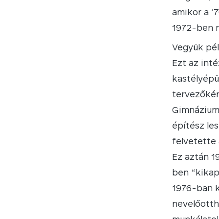
amikor a ‘
1972-ben m
Vegyük pé
Ezt az int
kastélyépü
tervezőkén
Gimnáziumb
építész les
felvetette
Ez aztán 19
ben “kikap
1976-ban k
nevelőotth