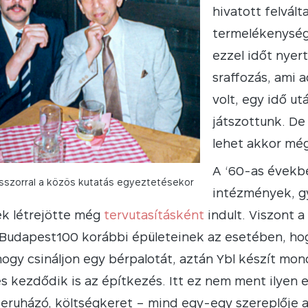
hivatott felvált
termelékenység 
ezzel időt nyer
sraffozás, ami 
volt, egy idő ut
játszottunk. De 
lehet akkor még
A ‘60-as évekbe
sszorral a közös kutatás egyeztetésekor
intézmények, gy
zek létrejötte még
tervutasításként
indult. Viszont a
Budapest100 korábbi épületeinek az esetében, ho
 hogy csináljon egy bérpalotát, aztán Ybl készít mon
és kezdődik is az építkezés. Itt ez nem ment ilyen
eruházó, költségkeret – mind egy-egy szereplője a