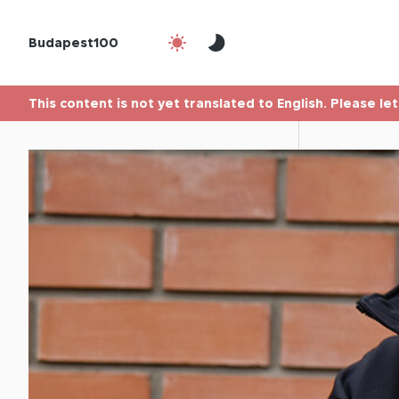
Budapest100
This content is not yet translated to English. Please le