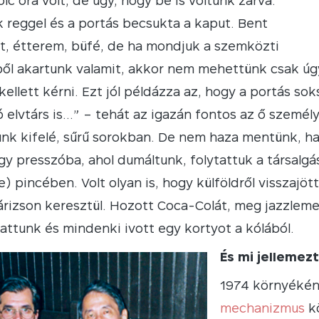
lc óra volt, de úgy, hogy be is voltunk zárva.
reggel és a portás becsukta a kaput. Bent
t, étterem, büfé, de ha mondjuk a szemközti
l akartunk valamit, akkor nem mehettünk csak úgy k
kellett kérni. Ezt jól példázza az, hogy a portás 
ó elvtárs is…” – tehát az igazán fontos az ő személy
nk kifelé, sűrű sorokban. De nem haza mentünk, ha
gy presszóba, ahol dumáltunk, folytattuk a társal
) pincében. Volt olyan is, hogy külföldről visszajöt
árizson keresztül. Hozott Coca-Colát, meg jazzlem
gattunk és mindenki ivott egy kortyot a kólából.
És mi jellemez
1974 környékén
mechanizmus
kö