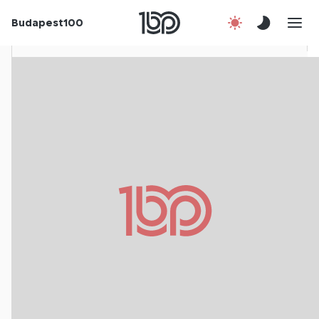
Budapest100
Korábbi évek
Csatlakozz!
Kapcsolat
En