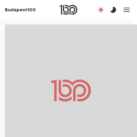
Budapest100
Korábbi évek
Csatlakozz!
Kapcsolat
En