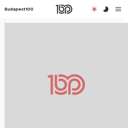
Budapest100
Korábbi évek
Csatlakozz!
Kapcsolat
En