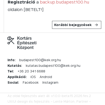
Regisztráció
a
backup.budapest100.hu
oldalon
[BETELT!]
Korábbi bejegyzések
Info:
budapest100@kek.org.hu
Kutatás:
kutatas.budapest100@kek.org.hu
Tel:
+36 20 341 6688
Applikáció:
iOS
Android
Social:
Facebook
Instagram
Az oldal fejlesztés alatt áll.
v1.0.0-beta.15.2026.fes.2
UX/UI design és fejlesztés –
Lente Márton,
Partner –