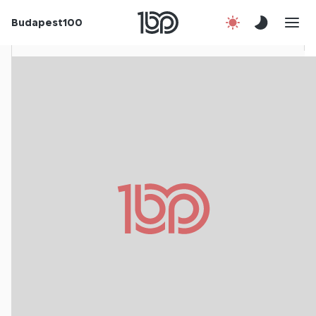
Budapest100
Korábbi évek
Csatlakozz!
Kapcsolat
En