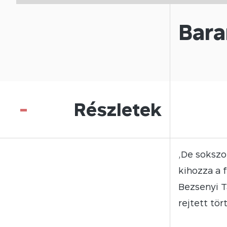
Bara
-
Részletek
„De sokszo
kihozza a 
Bezsenyi T
rejtett tör