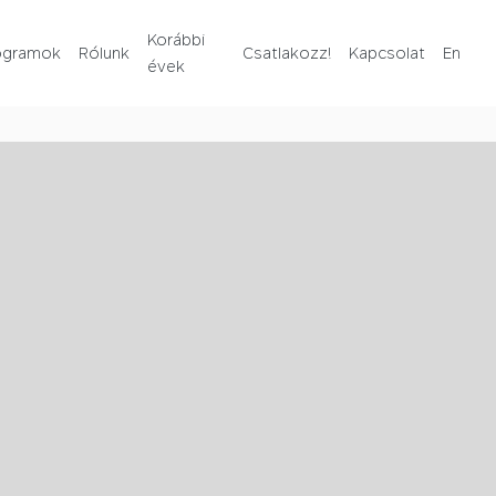
Rólunk
Korábbi
ogramok
Rólunk
Csatlakozz!
Kapcsolat
En
évek
Korábbi évek
Csatlakozz!
Kapcsolat
En