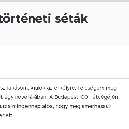
történeti séták
esz lakásom, kiülök az erkélyre, feleségem meg
lt egy novellájában. A Budapest100 hétvégéjén
z utca mindennapjaiba, hogy megismerhessük
égeit.