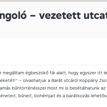
ngoló – vezetett utca
r megálltam égbeszökő fái alatt, hogy egyszer itt l
feketét!”
– olvashatjuk a Barát utcáról Koppány Zso
amás bűntörténésszel most mi is besétálhatunk a
téneteit, bűneit, bohémjait és a barátkozás lehetős