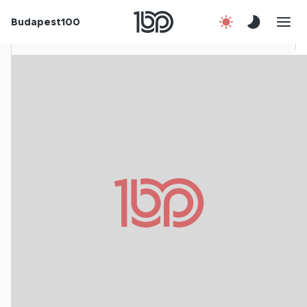
Budapest100
Korábbi évek
Csatlakozz!
Kapcsolat
En