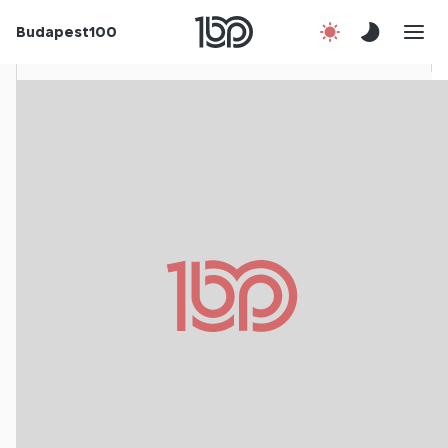
Budapest100
Korábbi évek
Csatlakozz!
Kapcsolat
En