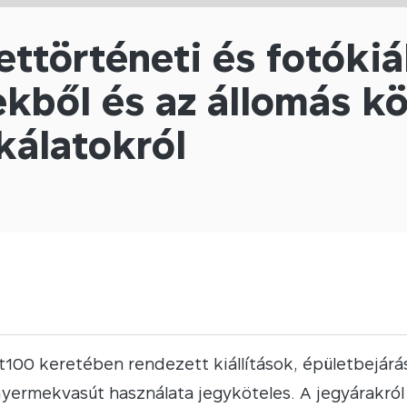
ettörténeti és fotókiál
kből és az állomás kö
álatokról
100 keretében rendezett kiállítások, épületbejár
Gyermekvasút használata jegyköteles. A jegyárakró