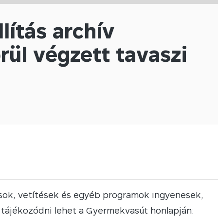
lítás archív
rül végzett tavaszi
ások, vetítések és egyéb programok ingyenesek,
l tájékozódni lehet a Gyermekvasút honlapján: