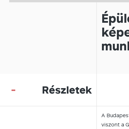
Épül
képe
munk
-
Részletek
A Budapest
viszont a 