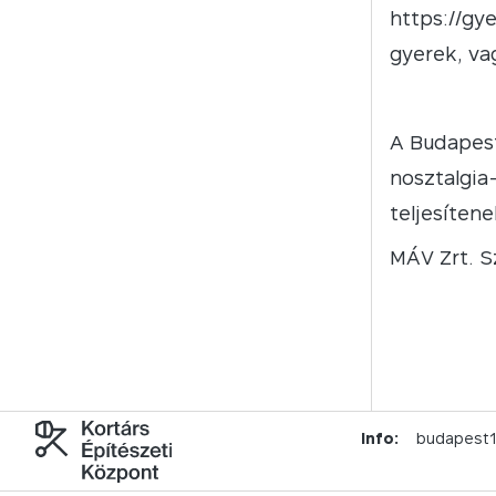
https://gy
gyerek, va
A Budapest
nosztalgia
teljesíten
MÁV Zrt. 
Info:
budapest