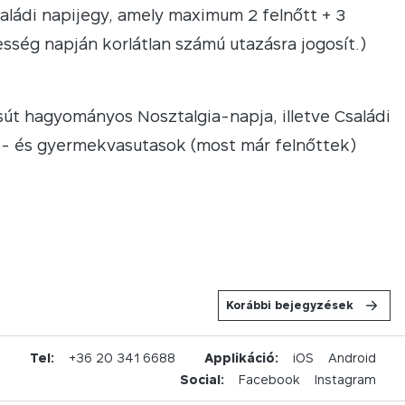
aládi napijegy, amely maximum 2 felnőtt + 3
esség napján korlátlan számú utazásra jogosít.)
t hagyományos Nosztalgia-napja, illetve Családi
ő- és gyermekvasutasok (most már felnőttek)
Korábbi bejegyzések
u
Tel:
+36 20 341 6688
Applikáció:
iOS
Android
Social:
Facebook
Instagram