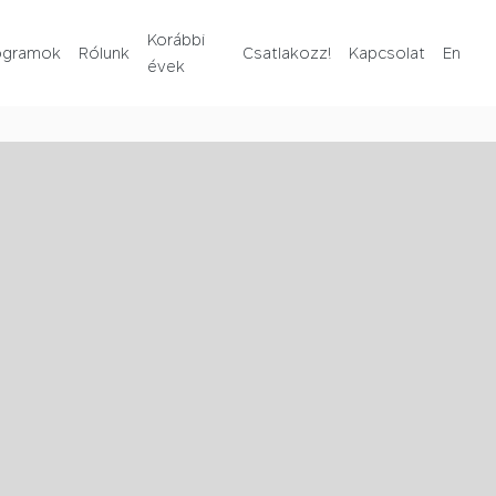
Rólunk
Korábbi
ogramok
Rólunk
Csatlakozz!
Kapcsolat
En
évek
Korábbi évek
Csatlakozz!
Kapcsolat
En