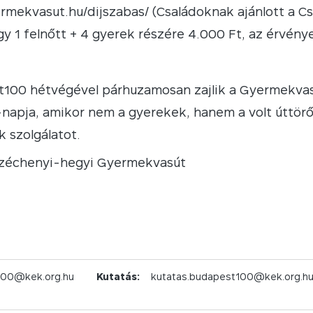
ermekvasut.hu/dijszabas/ (Családoknak ajánlott a Cs
gy 1 felnőtt + 4 gyerek részére 4.000 Ft, az érvény
100 hétvégével párhuzamosan zajlik a Gyermekvasú
-napja, amikor nem a gyerekek, hanem a volt úttör
ek szolgálatot.
Széchenyi-hegyi Gyermekvasút
100@kek.org.hu
Kutatás:
kutatas.budapest100@kek.org.h