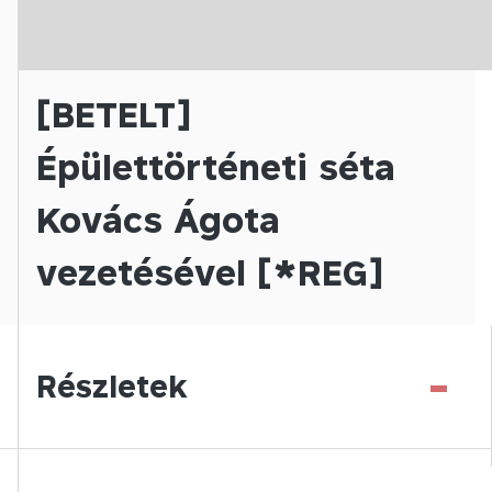
[BETELT]
Épülettörténeti séta
Kovács Ágota
vezetésével [*REG]
-
Részletek