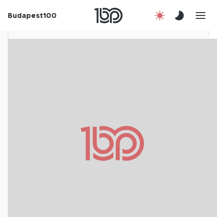
Budapest100
Korábbi évek
Csatlakozz!
Kapcsolat
En