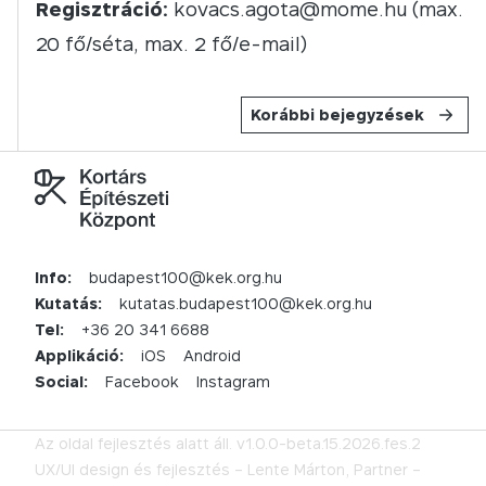
Regisztráció:
kovacs.agota@mome.hu
(max.
20 fő/séta, max. 2 fő/e-mail)
Korábbi bejegyzések
Info:
budapest100@kek.org.hu
Kutatás:
kutatas.budapest100@kek.org.hu
Tel:
+36 20 341 6688
Applikáció:
iOS
Android
Social:
Facebook
Instagram
Az oldal fejlesztés alatt áll.
v1.0.0-beta.15.2026.fes.2
UX/UI design és fejlesztés –
Lente Márton,
Partner –