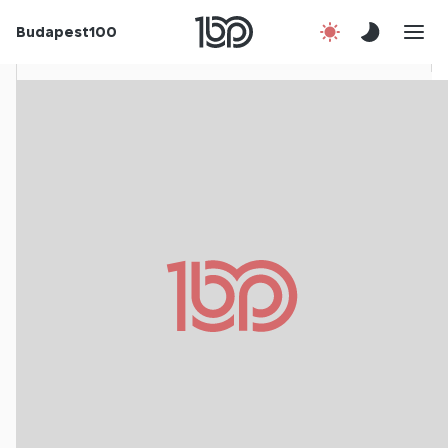
Budapest100
Korábbi évek
Csatlakozz!
Kapcsolat
En