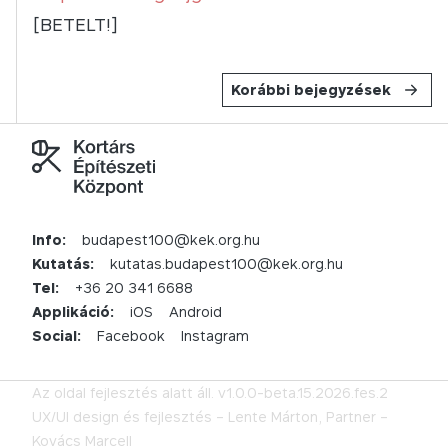
[BETELT!]
Korábbi bejegyzések
Info:
budapest100@kek.org.hu
Kutatás:
kutatas.budapest100@kek.org.hu
Tel:
+36 20 341 6688
Applikáció:
iOS
Android
Social:
Facebook
Instagram
Az oldal fejlesztés alatt áll.
v1.0.0-beta.15.2026.fes.2
UX/UI design és fejlesztés –
Lente Márton,
Partner –
Kovács Marcell