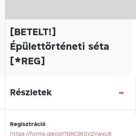
[BETELT!]
Épülettörténeti séta
[*REG]
-
Részletek
Regisztráció
:
https://forms.gle/jg1TdRC8tSVZYwxL8