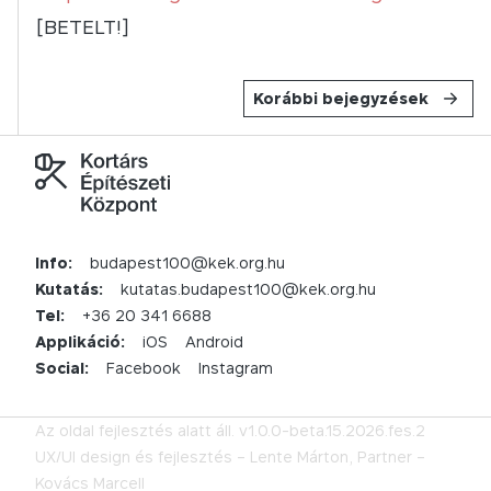
[BETELT!]
Korábbi bejegyzések
Info:
budapest100@kek.org.hu
Kutatás:
kutatas.budapest100@kek.org.hu
Tel:
+36 20 341 6688
Applikáció:
iOS
Android
Social:
Facebook
Instagram
Az oldal fejlesztés alatt áll.
v1.0.0-beta.15.2026.fes.2
UX/UI design és fejlesztés –
Lente Márton,
Partner –
Kovács Marcell