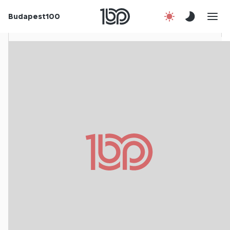
Budapest100
Korábbi évek
Csatlakozz!
Kapcsolat
En