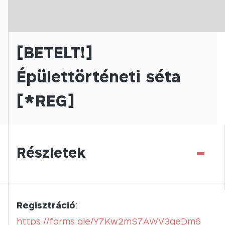
[BETELT!]
Épülettörténeti séta
[*REG]
-
Részletek
Regisztráció
:
https://forms.gle/Y7Kw2mS7AWV3geDm6