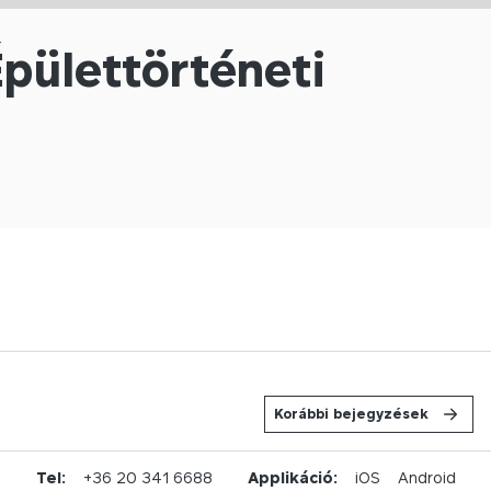
Épülettörténeti
Korábbi bejegyzések
u
Tel:
+36 20 341 6688
Applikáció:
iOS
Android