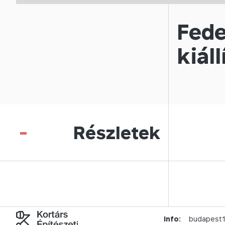
Fede
kiáll
-
Részletek
Info:
budapest