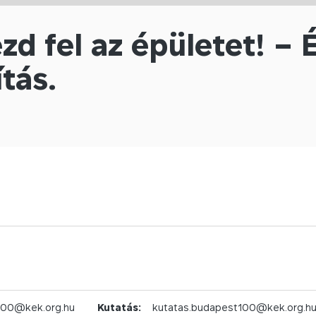
zd fel az épületet! – 
ítás.
100@kek.org.hu
Kutatás:
kutatas.budapest100@kek.org.h