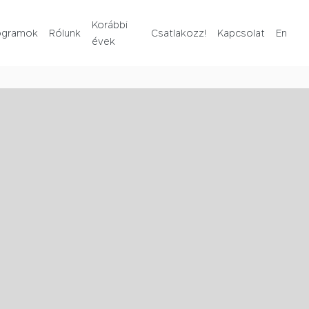
Rólunk
Korábbi
ogramok
Rólunk
Csatlakozz!
Kapcsolat
En
évek
Korábbi évek
Csatlakozz!
Kapcsolat
En